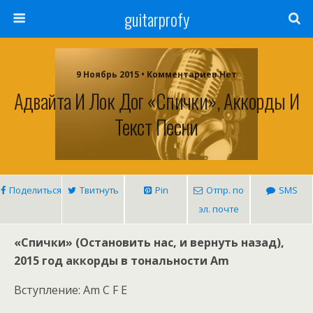
guitarprofy
9 Ноябрь 2015 • Комментариев Нет
Адвайта И Лок Дог «Спички», Аккорды И
Текст Песни
Поделиться
Твитнуть
Pin
Отпр. по
SMS
эл. почте
«Спички» (Остановить нас, и вернуть назад),
2015 год аккорды в тональности Am
Вступление: Am С F E