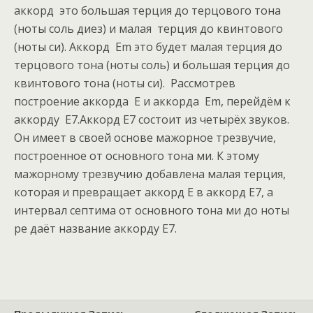
аккорд это большая терция до терцового тона
(ноты соль диез) и малая терция до квинтового
(ноты си). Аккорд Em это будет малая терция до
терцового тона (ноты соль) и большая терция до
квинтового тона (ноты си). Рассмотрев
построение аккорда E и аккорда Em, перейдём к
аккорду E7.Аккорд E7 состоит из четырёх звуков.
Он имеет в своей основе мажорное трезвучие,
построенное от основного тона ми. К этому
мажорному трезвучию добавлена малая терция,
которая и превращает аккорд E в аккорд E7, а
интервал септима от основного тона ми до ноты
ре даёт название аккорду E7.