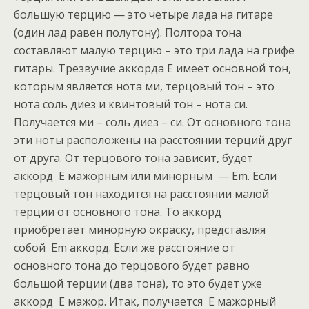
большую терцию — это четыре лада на гитаре
(один лад равен полутону). Полтора тона
составляют малую терцию – это три лада на грифе
гитары. Трезвучие аккорда E имеет основной тон,
которым является нота ми, терцовый тон – это
нота соль диез и квинтовый тон – нота си.
Получается ми – соль диез – си. От основного тона
эти ноты расположены на расстоянии терций друг
от друга. От терцового тона зависит, будет
аккорд E мажорным или минорным — Em. Если
терцовый тон находится на расстоянии малой
терции от основного тона. То аккорд
приобретает минорную окраску, представляя
собой Em аккорд. Если же расстояние от
основного тона до терцового будет равно
большой терции (два тона), то это будет уже
аккорд E мажор. Итак, получается E мажорный