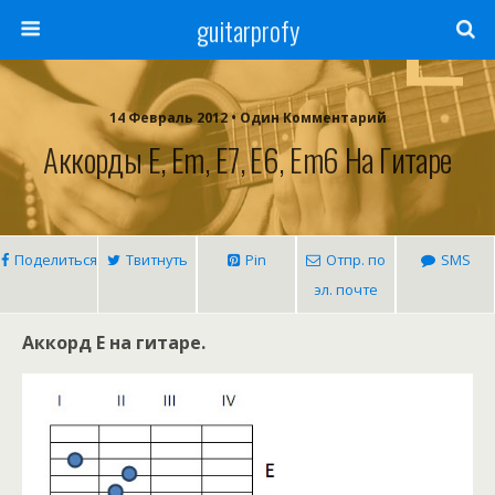
guitarprofy
14 Февраль 2012 • Один Комментарий
Аккорды E, Em, E7, E6, Em6 На Гитаре
Поделиться
Твитнуть
Pin
Отпр. по
SMS
эл. почте
Аккорд E на гитаре.