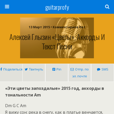
guitarprofy
13 Март 2015 • Комментариев Нет
Алексей Глызин «Цветы», Аккорды И
Текст Песни
Поделиться
Твитнуть
Pin
Отпр. по
SMS
эл. почте
«Эти цветы запоздалые» 2015 год, аккорды в
тональности Am
Dm G C Am
Я вижу сон: река в снегу, как в платье венчается,