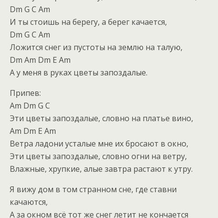
Dm G C Am
И ты стоишь на берегу, а берег качается,
Dm G C Am
Ложится снег из пустоты на землю на талую,
Dm Am Dm E Am
А у меня в руках цветы запоздалые.
Припев:
Am Dm G C
Эти цветы запоздалые, словно на платье вино,
Am Dm E Am
Ветра ладони усталые мне их бросают в окно,
Эти цветы запоздалые, словно огни на ветру,
Влажные, хрупкие, алые завтра растают к утру.
Я вижу дом в том странном сне, где ставни
качаются,
А за окном всё тот же снег летит не кончается