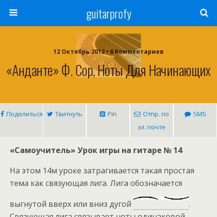
guitarprofy
12 Октябрь 2012 • 6 Комментариев
«Анданте» Ф. Сор, Ноты Для Начинающих
Поделиться
Твитнуть
Pin
Отпр. по
SMS
эл. почте
«Самоучитель» Урок игры на гитаре № 14
На этом 14м уроке затрагивается такая простая
тема как связующая лига. Лига обозначается
выгнутой вверх или вниз дугой
.
Связующая лига связывает ноты одинаковой