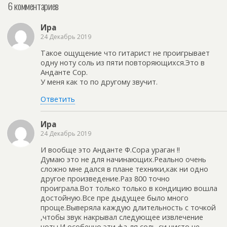
6 комментариев
Ира
24 Декабрь 2019
Такое ощущение что гитарист не проигрывает
одну ноту соль из пяти повторяющихся.Это в
Анданте Сор.
У меня как то по другому звучит.
Ответить
Ира
24 Декабрь 2019
И вообще это Анданте Ф.Сора ураган !!
Думаю это не для начинающих.Реально очень
сложно мне дался в плане техники,как ни одно
другое произведение.Раз 800 точно
проиграла.Вот только только в кондицию вошла
достойную.Все пре дыдущее было много
проще.Выверяла каждую длительность с точкой
,чтобы звук накрывал следующее извлечение
ноты.И особенно эти фа-ля,соль-си чисто не