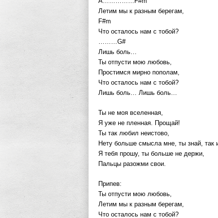
A……………F#m
Летим мы к разным берегам,
F#m
Что осталось нам с тобой?
………G#
Лишь боль…
Ты отпусти мою любовь,
Простимся мирно пополам,
Что осталось нам с тобой?
Лишь боль… Лишь боль…
Ты не моя вселенная,
Я уже не пленная. Прощай!
Ты так любил неистово,
Нету больше смысла мне, ты знай, так и
Я тебя прошу, ты больше не держи,
Пальцы разожми свои.
Припев:
Ты отпусти мою любовь,
Летим мы к разным берегам,
Что осталось нам с тобой?