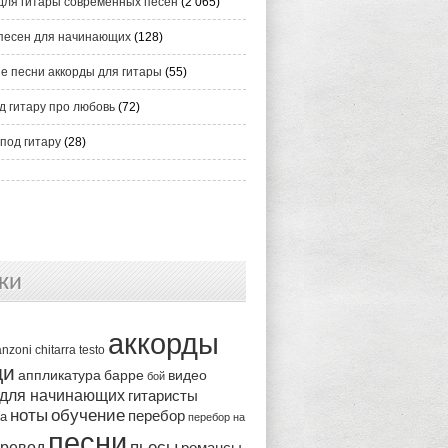
для гитары современных песен
(2 065)
песен для начинающих
(128)
е песни аккорды для гитары
(55)
д гитару про любовь
(72)
под гитару
(28)
ки
аккорды
anzoni
chitarra
testo
ди
аппликатура
видео
барре
бой
 для начинающих
гитаристы
ноты
обучение
перебор
ка
перебор на
песни
пьесы
ревод
романсы