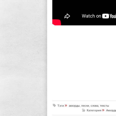
»
Тэги
аккорды
,
песни
,
слова
,
тексты
»
Категория
Аккорд