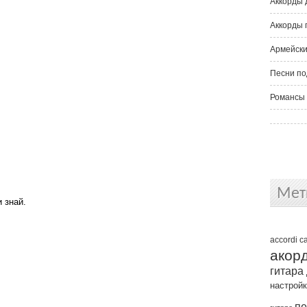
Аккорды 
Аккорды 
Армейски
Песни по
Романсы 
Мет
 знай.
accordi
c
акор
гитара
настрой
пе