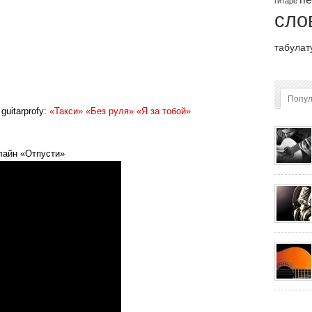
гитаре
сло
табулат
Попу
uitarprofy:
«Такси»
«Без руля»
«Я за тобой»
лайн «Отпусти»