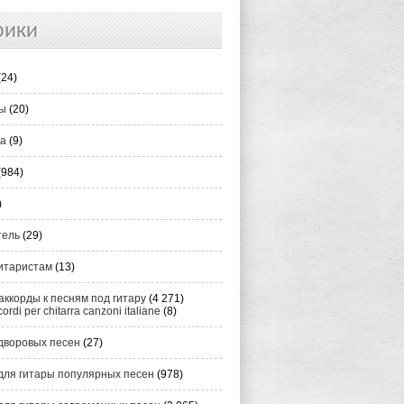
рики
(24)
ты
(20)
ка
(9)
(984)
)
тель
(29)
итаристам
(13)
аккорды к песням под гитару
(4 271)
cordi per chitarra canzoni italiane
(8)
дворовых песен
(27)
для гитары популярных песен
(978)