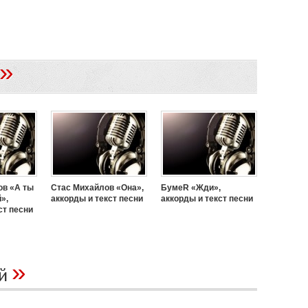
»
ов «А ты
Стас Михайлов «Она»,
БумеR «Жди»,
»,
аккорды и текст песни
аккорды и текст песни
ст песни
»
ий