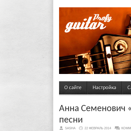
О сайте
Настройка
С
Анна Семенович «
песни
SASHA
22 ФЕВРАЛЬ 2014
КОММ