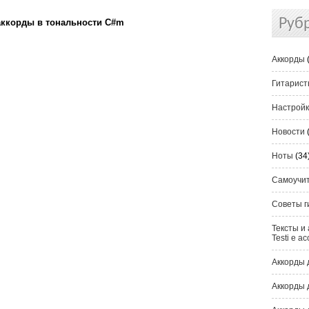
Руб
аккорды в тональности C#m
Аккорды
Гитарис
Настрой
Новости
Ноты
(34
Самоучи
Советы г
Тексты и 
Testi e ac
Аккорды 
Аккорды 