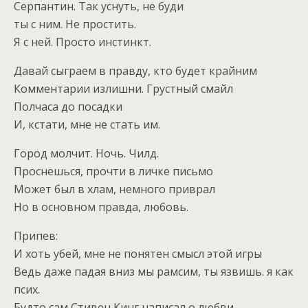
Серпантин. Так уснуть, не буди
ты с ним. Не простить.
Я с ней. Просто инстинкт.
Давай сыграем в правду, кто будет крайним
Комментарии излишни. Грустный смайл
Полчаса до посадки
И, кстати, мне не стать им.
Город молчит. Ночь. Чилд.
Проснешься, прочти в личке письмо
Может был в хлам, немного приврал
Но в основном правда, любовь.
Припев:
И хоть убей, мне не понятен смысл этой игры
Ведь даже падая вниз мы рамсим, ты язвишь. я как
псих.
Будто сам Стивен Кинг написал о любви