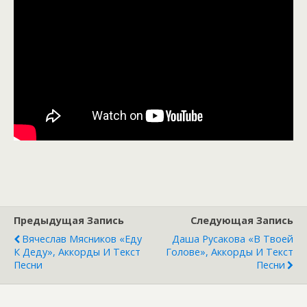
Предыдущая Запись
Следующая Запись
Вячеслав Мясников «Еду
Даша Русакова «В Твоей
К Деду», Аккорды И Текст
Голове», Аккорды И Текст
Песни
Песни