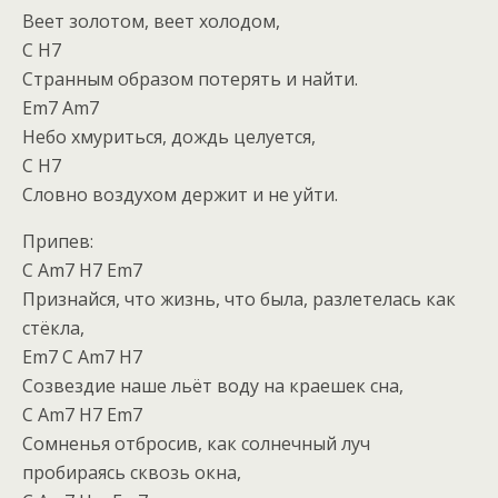
Веет золотом, веет холодом,
C H7
Странным образом потерять и найти.
Em7 Am7
Небо хмуриться, дождь целуется,
C H7
Словно воздухом держит и не уйти.
Припев:
C Am7 H7 Em7
Признайся, что жизнь, что была, разлетелась как
стёкла,
Em7 C Am7 H7
Созвездие наше льёт воду на краешек сна,
C Am7 H7 Em7
Сомненья отбросив, как солнечный луч
пробираясь сквозь окна,