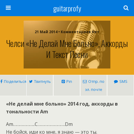
guitarprofy
21 Май 2014 • Комментариев Нет
Челси «Не Делай Мне Больно», Аккорды
И Текст Песни
Поделиться
Твитнуть
Pin
Отпр. по
SMS
эл. почте
«Не делай мне больно» 2014 год, аккорды в
тональности Am
Am………………..C…………………….Dm
Не бойся, иди ко мне, я знаю — это ты.