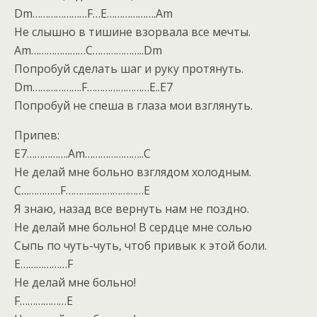
Dm…………………F…E……………….Am
Не слышно в тишине взорвала все мечты.
Am…………………C………………..Dm
Попробуй сделать шаг и руку протянуть.
Dm……………….F……………………E..E7
Попробуй не спеша в глаза мои взглянуть.
Припев:
E7…………….Am…………………..C
Не делай мне больно взглядом холодным.
C……………F…………………………E
Я знаю, назад все вернуть нам не поздно.
Не делай мне больно! В сердце мне солью
Сыпь по чуть-чуть, чтоб привык к этой боли.
E………………F
Не делай мне больно!
F………………E