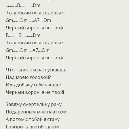
………..B…………Dm
Ты добычи не дождешься,
Gm…….Dm……A7….Dm
Черный ворон, я не твой.
F……….B………..Dm
Ты добычи не дождешься,
Gm…….Dm…..A7….Dm
Черный ворон, я не твой.
Что ты когти распускаешь
Над моею головой?
Иль добычу себе чаешь?
Черный ворон, я не твой!
Завяжу смертельну рану
Подаренным мне платком,
А потом с тобой я стану
Говорить все об одном.