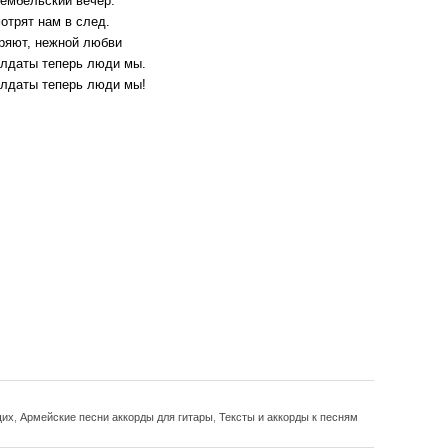
дембельский вечер.
отрят нам в след.
еряют, нежной любви
лдаты теперь люди мы.
лдаты теперь люди мы!
щих
,
Армейские песни аккорды для гитары
,
Тексты и аккорды к песням