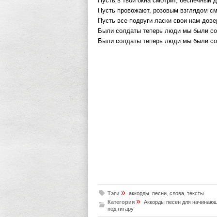
Пусть в твои окна смотрит, беспечный 
Пусть провожают, розовым взглядом см
Пусть все подруги ласки свои нам дов
Были солдаты теперь люди мы были со
Были солдаты теперь люди мы были со
»
Тэги
аккорды
,
песни
,
слова
,
тексты
»
Категория
Аккорды песен для начинаю
под гитару