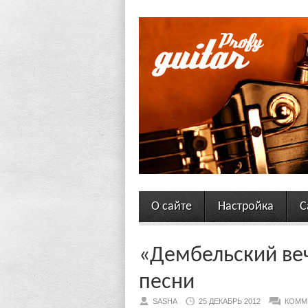
О сайте
Настройка
С
«Дембельский веч
песни
SASHA
25 ДЕКАБРЬ 2012
КОММ