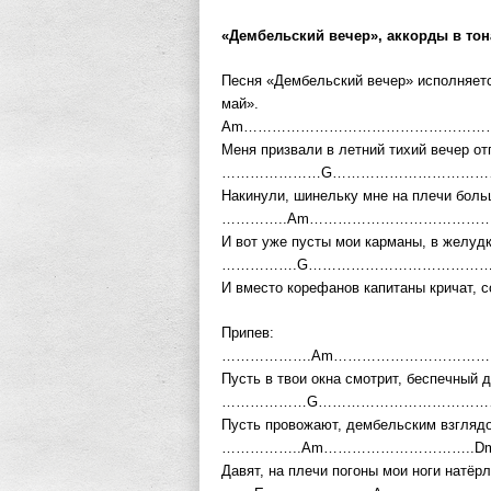
«Дембельский вечер», аккорды в то
Песня «Дембельский вечер» исполняет
май».
Am……………………………………………
Меня призвали в летний тихий вечер от
…………………G……………………………
Накинули, шинельку мне на плечи боль
…………..Am………………………………
И вот уже пусты мои карманы, в желудк
…………….G……………………………………
И вместо корефанов капитаны кричат, со
Припев:
……………….Am……………………………
Пусть в твои окна смотрит, беспечный 
………………G…………………………………
Пусть провожают, дембельским взглядо
……………..Am…………………………..D
Давят, на плечи погоны мои ноги натёр