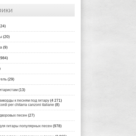
рики
(24)
ты
(20)
ка
(9)
(984)
)
тель
(29)
итаристам
(13)
аккорды к песням под гитару
(4 271)
cordi per chitarra canzoni italiane
(8)
дворовых песен
(27)
для гитары популярных песен
(978)