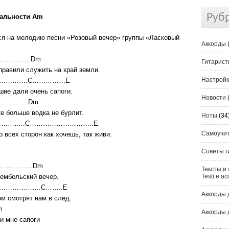
Руб
нальности Am
ся на мелодию песни «Розовый вечер» группы «Ласковый
Аккорды
……………Dm
Гитарис
правили служить на край земли.
Настрой
………….C……………E
шие дали очень сапоги.
Новости
……………Dm
е больше водка не бурлит.
Ноты
(34
……..C………………………..E
Самоучи
 всех сторон как хочешь, так живи.
Советы г
……………Dm
Тексты и 
дембельский вечер.
Testi e ac
…………….C……..E
Аккорды 
м смотрят нам в след.
m
Аккорды 
ли мне сапоги