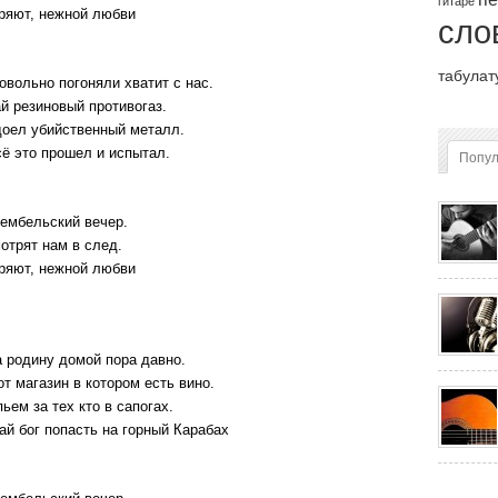
гитаре
еряют, нежной любви
сло
табулат
вольно погоняли хватит с нас.
 резиновый противогаз.
доел убийственный металл.
сё это прошел и испытал.
Попу
дембельский вечер.
отрят нам в след.
еряют, нежной любви
 родину домой пора давно.
от магазин в котором есть вино.
ьем за тех кто в сапогах.
ай бог попасть на горный Карабах