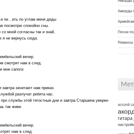
Аккорды 
Аккорды 
 и пи…ить по углам меня деды
Армейски
ше посмотрю спокойно сны.
е со мной согласны так и знай,
Песни по
е я не вернусь сюда.
Романсы 
дембельский вечер.
м смотрят нам в след.
ли мне сапоги
Мет
 завтра зачитают нам приказ.
службой разлучат ребята нас.
 про службы этой тягостные дни и завтра Старшина уверен
accordi
c
шь так живи.
акор
гитара
настрой
дембельский вечер.
отрят нам в след.
пе