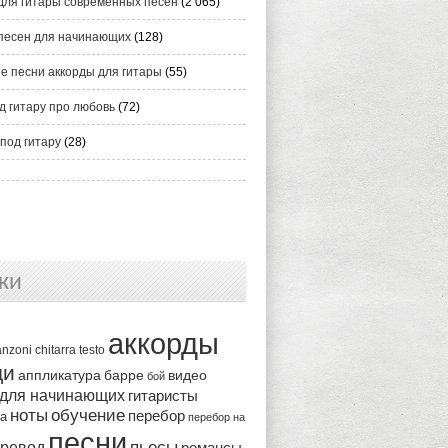
для гитары современных песен
(2 065)
песен для начинающих
(128)
е песни аккорды для гитары
(55)
д гитару про любовь
(72)
под гитару
(28)
ки
аккорды
anzoni
chitarra
testo
ди
аппликатура
видео
барре
бой
 для начинающих
гитаристы
ноты
обучение
перебор
ка
перебор на
песни
пьесы
ревод
романсы