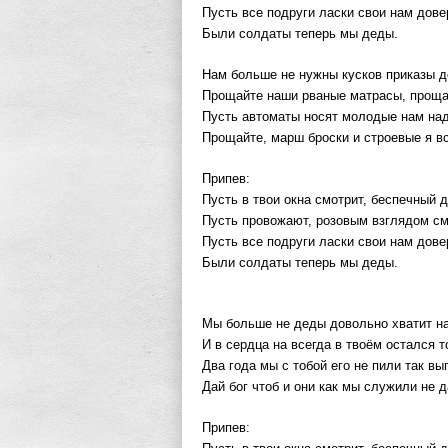
Пусть все подруги ласки свои нам дов
Были солдаты теперь мы деды.
Нам больше не нужны кусков приказы до
Прощайте наши рваные матрасы, прощай
Пусть автоматы носят молодые нам на
Прощайте, марш броски и строевые я в
Припев:
Пусть в твои окна смотрит, беспечный 
Пусть провожают, розовым взглядом см
Пусть все подруги ласки свои нам дов
Были солдаты теперь мы деды.
Мы больше не деды довольно хватит на
И в сердца на всегда в твоём остался т
Два года мы с тобой его не пили так вып
Дай бог чтоб и они как мы служили не д
Припев: