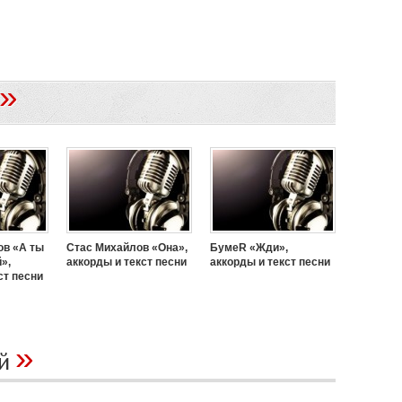
»
ов «А ты
Стас Михайлов «Она»,
БумеR «Жди»,
»,
аккорды и текст песни
аккорды и текст песни
ст песни
»
ий