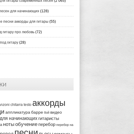
для гитары современных песен
(2 065)
песен для начинающих
(128)
е песни аккорды для гитары
(55)
д гитару про любовь
(72)
под гитару
(28)
ки
аккорды
anzoni
chitarra
testo
ди
аппликатура
видео
барре
бой
 для начинающих
гитаристы
ноты
обучение
перебор
ка
перебор на
песни
пьесы
ревод
романсы