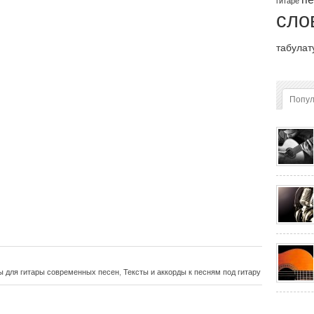
гитаре
сло
табулат
Попу
ы для гитары современных песен
,
Тексты и аккорды к песням под гитару