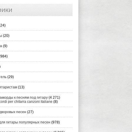
рики
(24)
ты
(20)
ка
(9)
(984)
)
тель
(29)
итаристам
(13)
аккорды к песням под гитару
(4 271)
cordi per chitarra canzoni italiane
(8)
дворовых песен
(27)
для гитары популярных песен
(978)