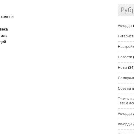
Руб
 колени
Аккорды
века
таль
Гитарис
дей.
Настрой
Новости
Ноты
(34
Самоучи
Советы г
Тексты и 
Testi e ac
Аккорды 
Аккорды 