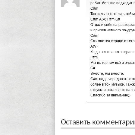
ребят, больше подходит по
C#m
Так сильно хотели, чтоб 
C#m А(V) F#m G#
Отдали себя на растерза
и припев немного по-друг
C#m
Сжимается сердце от стр
A(V)
Когда вся планета окраш
F#m
Мы вытерпим всё и очис
G#
Вместе, мы вместе.
C#m надо чередовать отп
более в тон музыке. Так-
отпуская остальные паль
Спасибо за внимание))
Оставить комментар