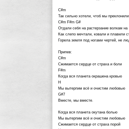
C#m
Так сильно хотели, чтоб мы преклонили
C#m F#m G#
Отдали себя на растерзание волкам на 
Как слепо мечтали, ковали и плавили с
Горела земля под ногами чертей, не лю
Припев:
C#m
Сжимается сердце от страха и боли
F#m
Когда вся планета окрашена кровью
H
Мы вытерпим всё и очистим любовью
G#7
Вместе, мы вместе.
Когда вся планета окутана болью
Мы вытерпим всё и очистим любовью
Сжимается сердце от страха порой