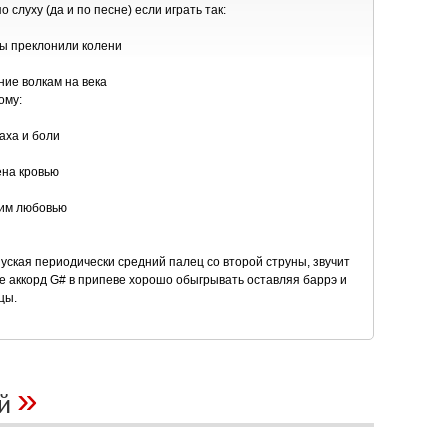
 слуху (да и по песне) если играть так:
мы преклонили колени
ние волкам на века
ому:
аха и боли
ена кровью
тим любовью
уская периодически средний палец со второй струны, звучит
же аккорд G# в припеве хорошо обыгрывать оставляя баррэ и
цы.
»
ий