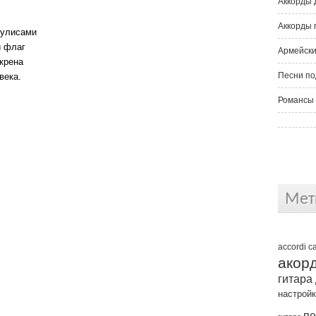
Аккорды 
Аккорды 
кулисами
й флаг
Армейски
крена
Песни по
века.
Романсы 
Мет
accordi
c
акор
гитара
настрой
пе