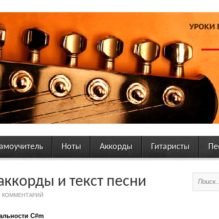
амоучитель
Ноты
Аккорды
Гитаристы
Пе
аккорды и текст песни
 КОММЕНТАРИЙ
нальности C#m