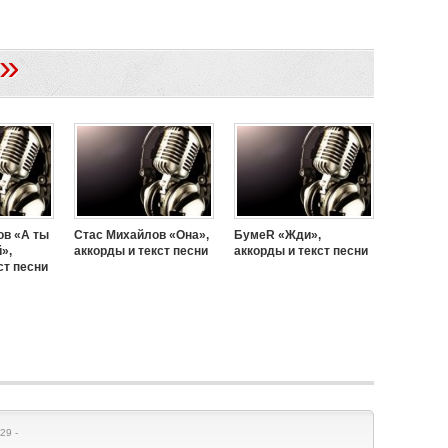
»
ов «А ты
Стас Михайлов «Она»,
БумеR «Жди»,
»,
аккорды и текст песни
аккорды и текст песни
ст песни
29 -