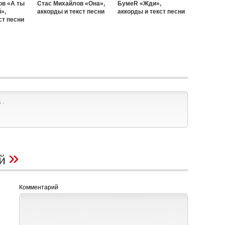
ов «А ты
Стас Михайлов «Она»,
БумеR «Жди»,
»,
аккорды и текст песни
аккорды и текст песни
ст песни
 -
»
ий
Комментарий