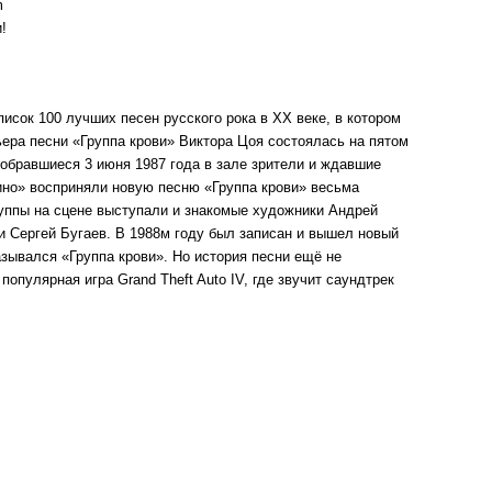
m
!
писок 100 лучших песен русского рока в XX веке, в котором
ера песни «Группа крови» Виктора Цоя состоялась на пятом
Собравшиеся 3 июня 1987 года в зале зрители и ждавшие
ино» восприняли новую песню «Группа крови» весьма
уппы на сцене выступали и знакомые художники Андрей
ми Сергей Бугаев. В 1988м году был записан и вышел новый
азывался «Группа крови». Но история песни ещё не
опулярная игра Grand Theft Auto IV, где звучит саундтрек