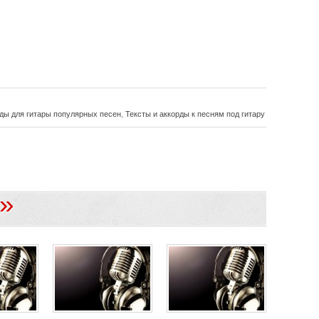
ды для гитары популярных песен
,
Тексты и аккорды к песням под гитару
»