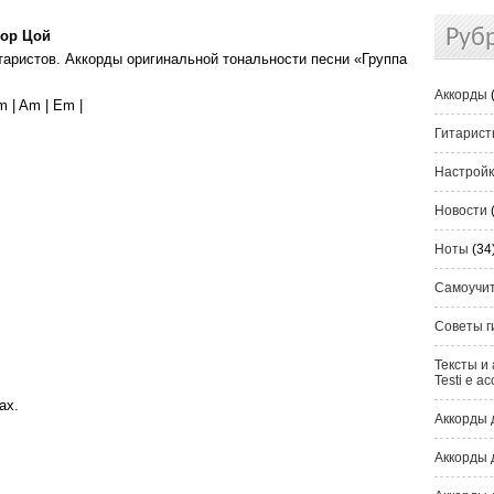
Руб
тор Цой
таристов. Аккорды оригинальной тональности песни «Группа
Аккорды
 | Am | Em |
Гитарис
Настрой
Новости
Ноты
(34
Самоучи
Советы г
Тексты и 
Testi e ac
ах.
Аккорды 
Аккорды 