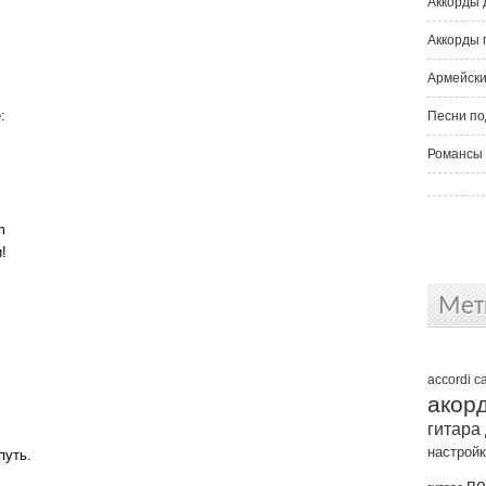
Аккорды 
Аккорды 
Армейски
:
Песни по
Романсы 
m
!
Мет
accordi
c
.
акор
гитара
настрой
путь.
пе