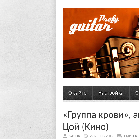
О сайте
Настройка
С
«Группа крови», а
Цой (Кино)
SASHA
22 ИЮНЬ 2012
ОДИН К