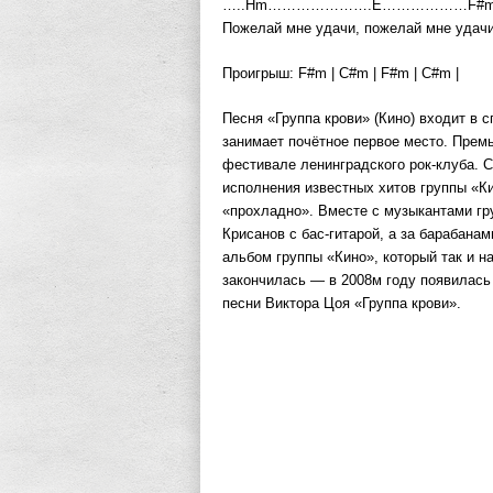
…..Hm………………….E………………F#
Пожелай мне удачи, пожелай мне удачи
Проигрыш: F#m | C#m | F#m | C#m |
Песня «Группа крови» (Кино) входит в с
занимает почётное первое место. Премь
фестивале ленинградского рок-клуба. 
исполнения известных хитов группы «К
«прохладно». Вместе с музыкантами гр
Крисанов с бас-гитарой, а за барабана
альбом группы «Кино», который так и н
закончилась — в 2008м году появилась п
песни Виктора Цоя «Группа крови».