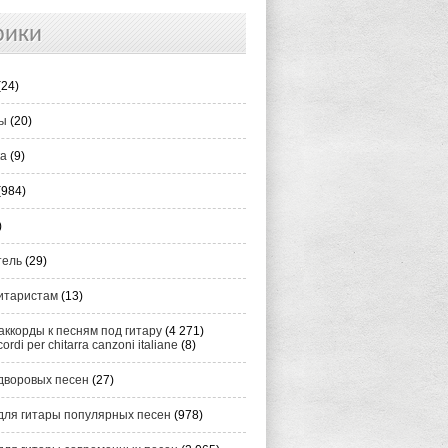
рики
(24)
ты
(20)
ка
(9)
(984)
)
тель
(29)
итаристам
(13)
аккорды к песням под гитару
(4 271)
cordi per chitarra canzoni italiane
(8)
дворовых песен
(27)
для гитары популярных песен
(978)