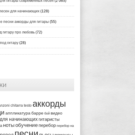
для гитары современных песен
(2 065)
песен для начинающих
(128)
е песни аккорды для гитары
(55)
д гитару про любовь
(72)
под гитару
(28)
ки
аккорды
anzoni
chitarra
testo
ди
аппликатура
видео
барре
бой
 для начинающих
гитаристы
ноты
обучение
перебор
ка
перебор на
песни
пьесы
ревод
романсы