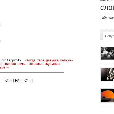
гитаре
сло
табулат
:
Попу
!
 guitarprofy: 
«Когда твоя девушка больна»
»
«Видели ночь» 
«Печаль»
«Кукушка»
арет»
____________________________________
m | C#m | F#m | C#m |