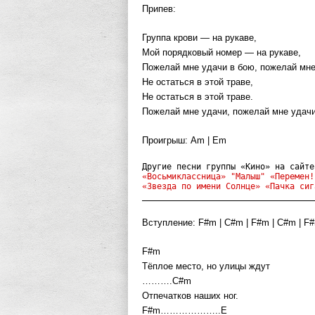
Припев:
Группа крови — на рукаве,
Мой порядковый номер — на рукаве,
Пожелай мне удачи в бою, пожелай мне
Не остаться в этой траве,
Не остаться в этой траве.
Пожелай мне удачи, пожелай мне удачи
Проигрыш: Am | Em
Другие песни группы «Кино» на сайте
«Восьмиклассница»
"Малыш"
«Перемен!
«Звезда по имени Солнце» «Пачка сиг
___________________________________
Вступление: F#m | C#m | F#m | C#m | F#
F#m
Тёплое место, но улицы ждут
……….C#m
Отпечатков наших ног.
F#m………………..E