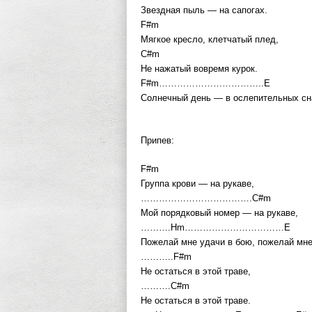
Звездная пыль — на сапогах.
F#m
Мягкое кресло, клетчатый плед,
C#m
Не нажатый вовремя курок.
F#m……………………………..E
Солнечный день — в ослепительных сн
Припев:
F#m
Группа крови — на рукаве,
……………………………….C#m
Мой порядковый номер — на рукаве,
……….Hm……………………………E
Пожелай мне удачи в бою, пожелай мне
………..F#m
Не остаться в этой траве,
……….C#m
Не остаться в этой траве.