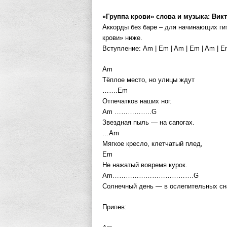
«Группа крови» слова и музыка: Вик
Аккорды без баре – для начинающих ги
крови» ниже.
Вступление: Am | Em | Am | Em | Am | Em
Am
Тёплое место, но улицы ждут
…….Em
Отпечатков наших ног.
Am ……………..G
Звездная пыль — на сапогах.
…Am
Мягкое кресло, клетчатый плед,
Em
Не нажатый вовремя курок.
Am……………………………….G
Солнечный день — в ослепительных сн
Припев: