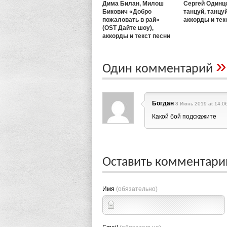
Дима Билан, Милош
Сергей Одинц
Бикович «Добро
танцуй, танцуй
пожаловать в рай»
аккорды и тек
(OST Дайте шоу),
аккорды и текст песни
»
Один комментарий
Богдан
8 Июнь 2019 at 14:06
Какой бой подскажите
Оставить комментар
Имя
(обязательно)