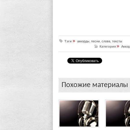
»
Тэги
аккорды
,
песни
,
слова
,
тексты
»
Категория
Аккор
Похожие материалы