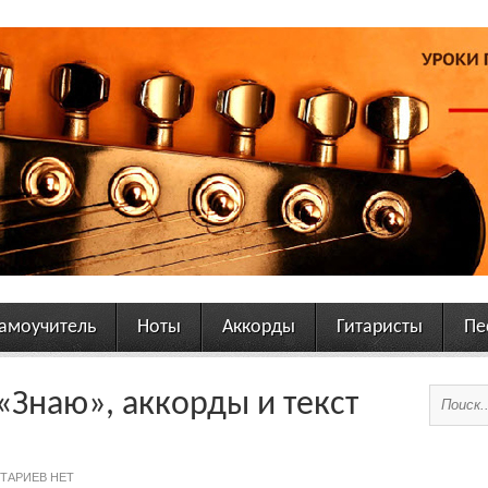
амоучитель
Ноты
Аккорды
Гитаристы
Пе
«Знаю», аккорды и текст
ТАРИЕВ НЕТ