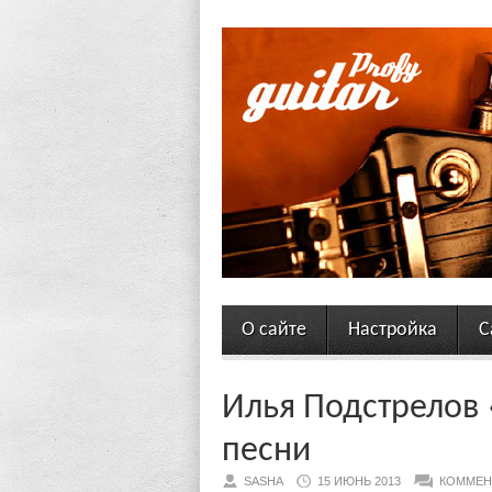
О сайте
Настройка
С
Илья Подстрелов 
песни
SASHA
15 ИЮНЬ 2013
КОММЕН