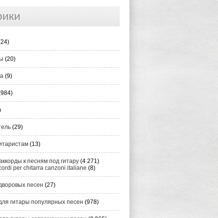
рики
(24)
ты
(20)
ка
(9)
(984)
)
тель
(29)
итаристам
(13)
аккорды к песням под гитару
(4 271)
cordi per chitarra canzoni italiane
(8)
дворовых песен
(27)
для гитары популярных песен
(978)