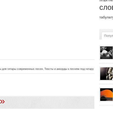
гитаре
сло
табулат
Попу
ы для гитары современных песен
,
Тексты и аккорды к песням под гитару
»