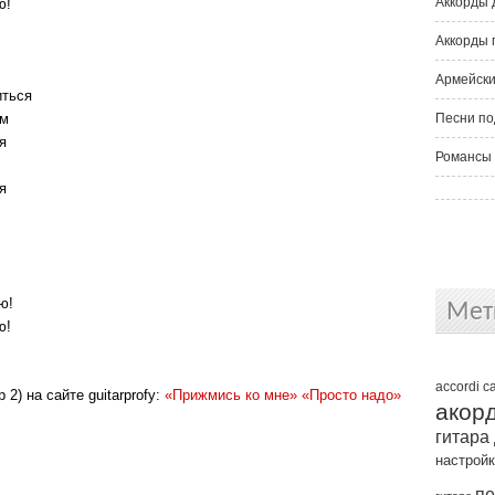
Аккорды 
ю!
Аккорды 
Армейски
иться
ом
Песни по
я
Романсы 
я
!
ю!
Мет
ю!
accordi
c
2) на сайте guitarprofy:
«Прижмись ко мне»
«Просто надо»
акор
гитара
настрой
пе