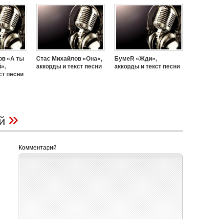
ов «А ты
Стас Михайлов «Она»,
БумеR «Жди»,
»,
аккорды и текст песни
аккорды и текст песни
ст песни
»
ий
Комментарий