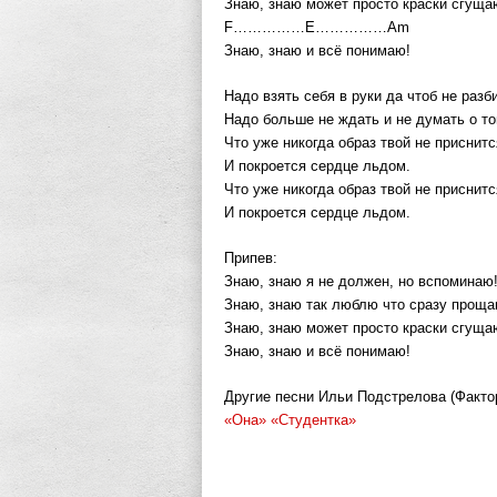
Знаю, знаю может просто краски сгуща
F……………E……………Am
Знаю, знаю и всё понимаю!
Надо взять себя в руки да чтоб не разб
Надо больше не ждать и не думать о т
Что уже никогда образ твой не приснитс
И покроется сердце льдом.
Что уже никогда образ твой не приснитс
И покроется сердце льдом.
Припев:
Знаю, знаю я не должен, но вспоминаю
Знаю, знаю так люблю что сразу проща
Знаю, знаю может просто краски сгуща
Знаю, знаю и всё понимаю!
Другие песни Ильи Подстрелова (Фактор 
«Она»
«Студентка»