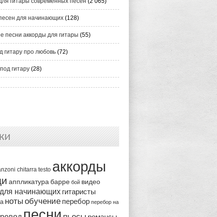
для гитары современных песен
(2 065)
песен для начинающих
(128)
е песни аккорды для гитары
(55)
д гитару про любовь
(72)
под гитару
(28)
ки
аккорды
anzoni
chitarra
testo
ди
аппликатура
видео
барре
бой
 для начинающих
гитаристы
ноты
обучение
перебор
ка
перебор на
песни
пьесы
ревод
романсы