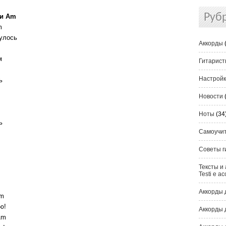
Руб
ти Am
m
нулось
Аккорды
м
Гитарис
Настрой
ь
Новости
Ноты
(34
ь
Самоучи
Советы г
Тексты и 
Testi e ac
!
Аккорды 
m
ю!
Аккорды 
Am