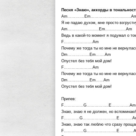
Песня «Знаю», аккорды в тональнос
Am………….Em………………………….A
Я не падаю духом, мне просто взгруст
Am……………………Em…………….Am
Ведь в какой-то момент я подумал о то
F………………….Am
Почему же тогда ты ко мне не вернулас
Dm……………..Em…….Am
Опустел без тебя мой дом!
F………………….Am
Почему же тогда ты ко мне не вернулас
Dm……………..Em……Am
Опустел без тебя мой дом!
Припев:
F……………G……………..E…………..Am
Знаю, знаю я не должен, но вспоминаю
F…………G……………………..E……….A
Знаю, знаю так люблю что сразу проща
F……………G…………………..E………..