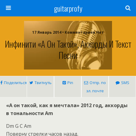
guitarprofy
17 Январь 2014 • Комментариев Нет
Инфинити «А Он Такой», Аккорды И Текст
Песни
Поделиться
Твитнуть
Pin
Отпр. по
SMS
эл. почте
«А он такой, как я мечтала» 2012 год, аккорды
в тональности Am
Dm G C Am
Поверну стрелки часов назад.