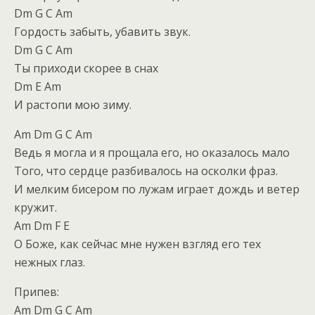
Dm G C Am
Гордость забыть, убавить звук.
Dm G C Am
Ты приходи скорее в снах
Dm E Am
И растопи мою зиму.
Am Dm G C Am
Ведь я могла и я прощала его, но оказалось мало
Того, что сердце разбивалось на осколки фраз.
И мелким бисером по лужам играет дождь и ветер
кружит.
Am Dm F E
О Боже, как сейчас мне нужен взгляд его тех
нежных глаз.
Припев:
Am Dm G C Am