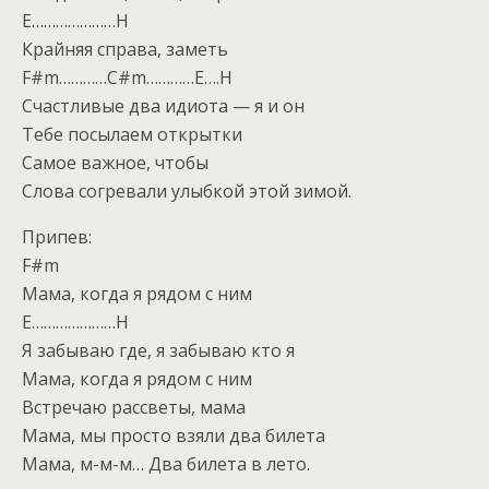
E…………………H
Крайняя справа, заметь
F#m…………C#m…………E….H
Счастливые два идиота — я и он
Тебе посылаем открытки
Самое важное, чтобы
Слова согревали улыбкой этой зимой.
Припев:
F#m
Мама, когда я рядом с ним
E…………………H
Я забываю где, я забываю кто я
Мама, когда я рядом с ним
Встречаю рассветы, мама
Мама, мы просто взяли два билета
Мама, м-м-м… Два билета в лето.