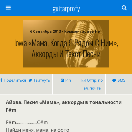
guitarprofy
6 Сентябрь 2013 • Комментариев Нет
Iowa «Мама, Когда Я Рядом С Ним»,
Аккорды И Текст Песни
Поделиться
Твитнуть
Pin
Отпр. по
SMS
эл. почте
Айова. Песня «Мама», аккорды в тональности
F#m
F#m………………..C#m
Найди меня, мама, на фото