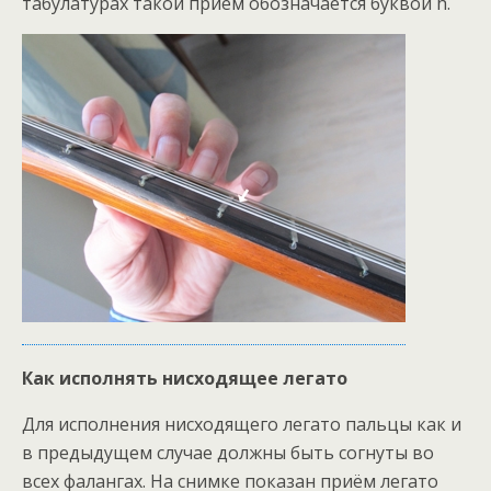
табулатурах такой приём обозначается буквой h.
Как исполнять нисходящее легато
Для исполнения нисходящего легато пальцы как и
в предыдущем случае должны быть согнуты во
всех фалангах. На снимке показан приём легато