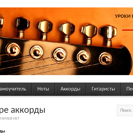
амоучитель
Ноты
Аккорды
Гитаристы
Пе
аре аккорды
ТАРИЕВ НЕТ
рды