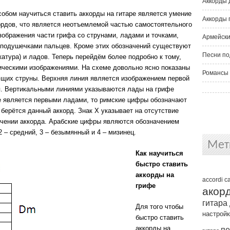
Аккорды 
бом научиться ставить аккорды на гитаре является умение
Аккорды 
ордов, что является неотъемлемой частью самостоятельного
зображения части грифа со струнами, ладами и точками,
Армейски
 подушечками пальцев. Кроме этих обозначений существуют
Песни по
атура) и ладов. Теперь перейдём более подробно к тому,
тическими изображениями. На схеме довольно ясно показаны
Романсы 
щих струны. Верхняя линия является изображением первой
ая. Вертикальными линиями указываются лады на грифе
не является первыми ладами, то римские цифры обозначают
берётся данный аккорд. Знак Х указывает на отсутствие
ечении аккорда. Арабские цифры являются обозначением
2 – средний, 3 – безымянный и 4 – мизинец.
Мет
Как научиться
быстро ставить
аккорды на
accordi
c
грифе
акор
гитара
Для того чтобы
настрой
быстро ставить
аккорды на
пе