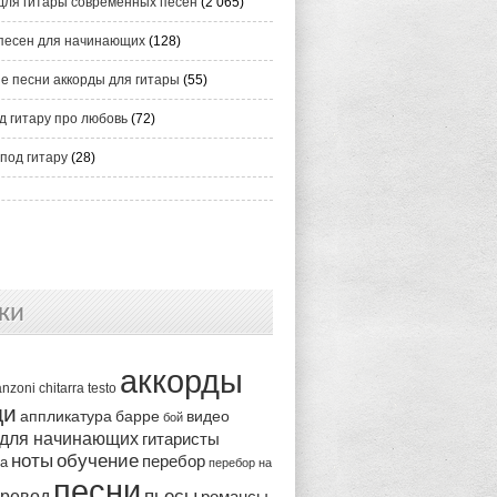
для гитары современных песен
(2 065)
песен для начинающих
(128)
е песни аккорды для гитары
(55)
д гитару про любовь
(72)
под гитару
(28)
ки
аккорды
anzoni
chitarra
testo
ди
аппликатура
видео
барре
бой
 для начинающих
гитаристы
ноты
обучение
перебор
ка
перебор на
песни
пьесы
ревод
романсы