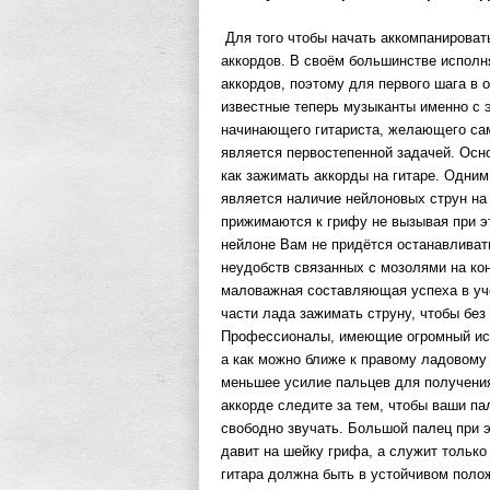
Для того чтобы начать аккомпанироват
аккордов. В своём большинстве исполн
аккордов, поэтому для первого шага в 
известные теперь музыканты именно с э
начинающего гитариста, желающего сам
является первостепенной задачей. Осно
как зажимать аккорды на гитаре. Одним
является наличие нейлоновых струн на
прижимаются к грифу не вызывая при э
нейлоне Вам не придётся останавливат
неудобств связанных с мозолями на ко
маловажная составляющая успеха в учёб
части лада зажимать струну, чтобы без
Профессионалы, имеющие огромный исп
а как можно ближе к правому ладовому
меньшее усилие пальцев для получения 
аккорде следите за тем, чтобы ваши п
свободно звучать. Большой палец при э
давит на шейку грифа, а служит только 
гитара должна быть в устойчивом полож