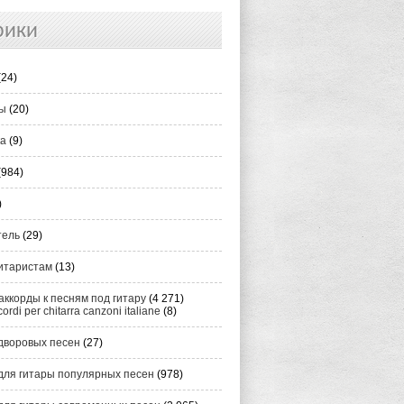
рики
(24)
ты
(20)
ка
(9)
(984)
)
тель
(29)
итаристам
(13)
аккорды к песням под гитару
(4 271)
cordi per chitarra canzoni italiane
(8)
дворовых песен
(27)
для гитары популярных песен
(978)