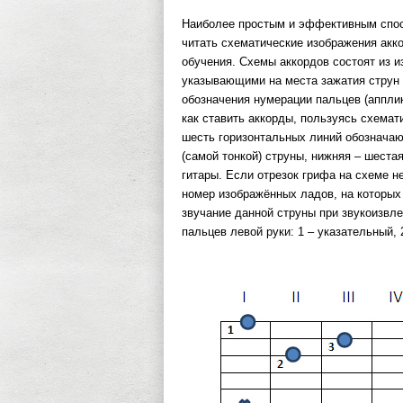
Наиболее простым и эффективным спосо
читать схематические изображения акк
обучения. Схемы аккордов состоят из и
указывающими на места зажатия струн
обозначения нумерации пальцев (апплик
как ставить аккорды, пользуясь схема
шесть горизонтальных линий обозначаю
(самой тонкой) струны, нижняя – шест
гитары. Если отрезок грифа на схеме 
номер изображённых ладов, на которых 
звучание данной струны при звукоизвл
пальцев левой руки: 1 – указательный, 