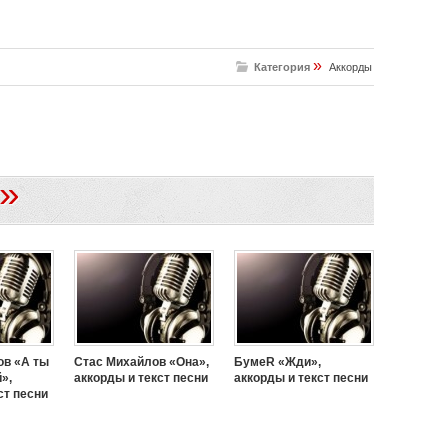
»
Категория
Аккорды
»
ов «А ты
Стас Михайлов «Она»,
БумеR «Жди»,
»,
аккорды и текст песни
аккорды и текст песни
ст песни