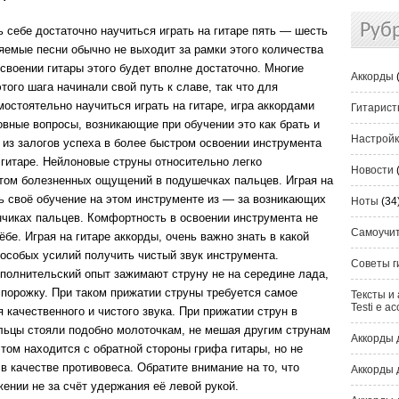
Руб
ь себе достаточно научиться играть на гитаре пять — шесть
яемые песни обычно не выходит за рамки этого количества
освоении гитары этого будет вполне достаточно. Многие
Аккорды
того шага начинали свой путь к славе, так что для
остоятельно научиться играть на гитаре, игра аккордами
Гитарис
вные вопросы, возникающие при обучении это как брать и
Настрой
 из залогов успеха в более быстром освоении инструмента
 гитаре. Нейлоновые струны относительно легко
Новости
том болезненных ощущений в подушечках пальцев. Играя на
ь своё обучение на этом инструменте из — за возникающих
Ноты
(34
нчиках пальцев. Комфортность в освоении инструмента не
Самоучи
е. Играя на гитаре аккорды, очень важно знать в какой
 особых усилий получить чистый звук инструмента.
Советы г
олнительский опыт зажимают струну не на середине лада,
 порожку. При таком прижатии струны требуется самое
Тексты и 
Testi e ac
качественного и чистого звука. При прижатии струн в
альцы стояли подобно молоточкам, не мешая другим струнам
Аккорды 
том находится с обратной стороны грифа гитары, но не
в качестве противовеса. Обратите внимание на то, что
Аккорды 
ении не за счёт удержания её левой рукой.