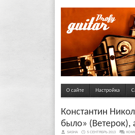
О сайте
Настройка
С
Константин Никол
было» (Ветерок), 
SASHA
5 СЕНТЯБРЬ 2013
КОММ