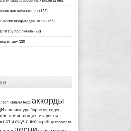
для гитары современных песен
(2 065)
песен для начинающих
(128)
е песни аккорды для гитары
(55)
д гитару про любовь
(72)
под гитару
(28)
ки
аккорды
anzoni
chitarra
testo
ди
аппликатура
видео
барре
бой
 для начинающих
гитаристы
ноты
обучение
перебор
ка
перебор на
песни
пьесы
ревод
романсы