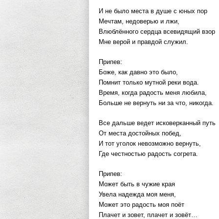
И не было места в душе с юных пор
Мечтам, недоверью и лжи,
Влюблённого сердца всевидящий взор
Мне верой и правдой служил.
Припев:
Боже, как давно это было,
Помнит только мутной реки вода.
Время, когда радость меня любила,
Больше не вернуть ни за что, никогда.
Все дальше ведeт исковерканный путь
От места достойных побед,
И тот уголок невозможно вернуть,
Где честностью радость согрета.
Припев:
Может быть в чужие края
Увела надежда моя меня,
Может это радость моя поёт
Плачет и зовeт, плачет и зовёт…