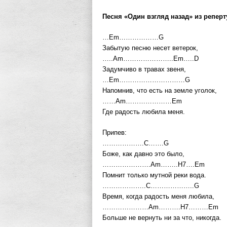
Песня «Один взгляд назад» из репер
…Em………………G
Забытую песню несет ветерок,
…..Am…………………..Em…..D
Задумчиво в травах звеня,
…Em…………………………G
Hапомнив, что есть на земле уголок,
……Am…………………Em
Где радость любила меня.
Припев:
……………….C…….G
Боже, как давно это было,
………………….Am……..H7….Em
Помнит только мутной реки вода.
………………..C………………..G
Время, когда радость меня любила,
…………………Am……….H7………Em
Больше не вернуть ни за что, никогда.