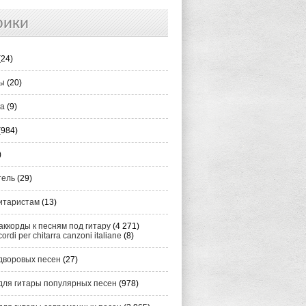
рики
(24)
ты
(20)
ка
(9)
(984)
)
тель
(29)
итаристам
(13)
аккорды к песням под гитару
(4 271)
cordi per chitarra canzoni italiane
(8)
дворовых песен
(27)
для гитары популярных песен
(978)