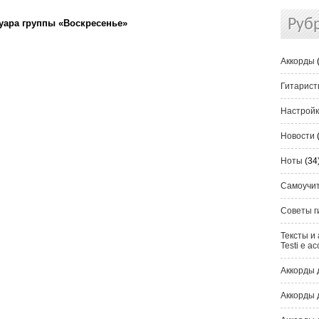
Руб
туара группы «Воскресенье»
Аккорды
Гитарис
Настрой
Новости
Ноты
(34
Самоучи
Советы г
Тексты и 
Testi e ac
Аккорды 
Аккорды 