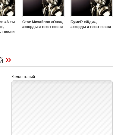
ов «А ты
Стас Михайлов «Она»,
БумеR «Жди»,
»,
аккорды и текст песни
аккорды и текст песни
ст песни
»
ий
Комментарий