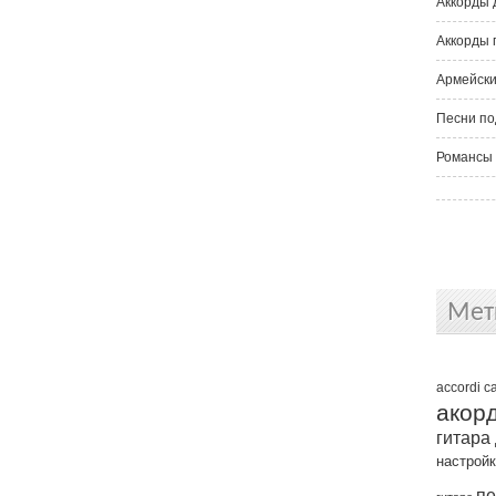
Аккорды 
Аккорды 
Армейски
Песни по
Романсы 
Мет
accordi
c
акор
гитара
настрой
пе