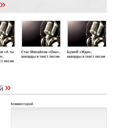
»
ов «А ты
Стас Михайлов «Она»,
БумеR «Жди»,
»,
аккорды и текст песни
аккорды и текст песни
ст песни
»
ий
Комментарий