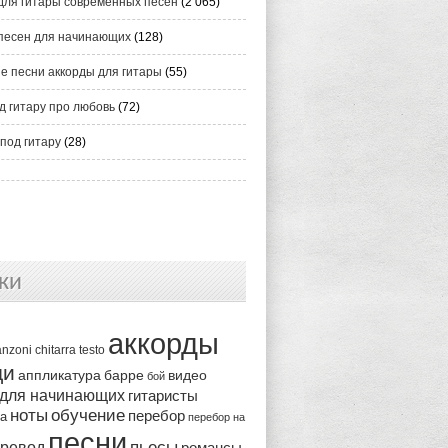
для гитары современных песен
(2 065)
песен для начинающих
(128)
е песни аккорды для гитары
(55)
д гитару про любовь
(72)
под гитару
(28)
ки
аккорды
anzoni
chitarra
testo
ди
аппликатура
видео
барре
бой
 для начинающих
гитаристы
ноты
обучение
перебор
ка
перебор на
песни
пьесы
ревод
романсы