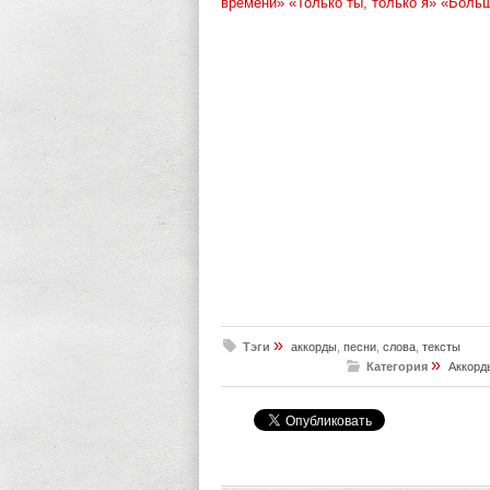
времени»
«Только ты, только я»
«Больш
»
Тэги
аккорды
,
песни
,
слова
,
тексты
»
Категория
Аккорд