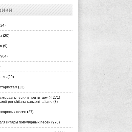
рики
(24)
ты
(20)
ка
(9)
(984)
)
тель
(29)
итаристам
(13)
аккорды к песням под гитару
(4 271)
cordi per chitarra canzoni italiane
(8)
дворовых песен
(27)
для гитары популярных песен
(978)