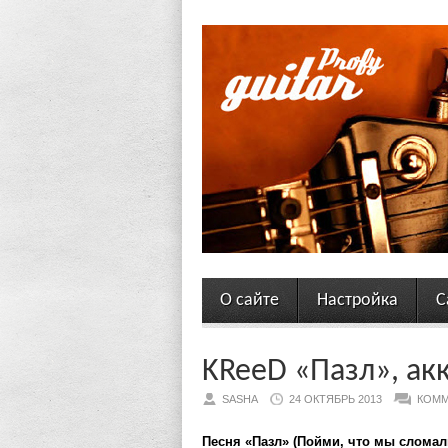
О сайте
Настройка
С
KReeD «Пазл», ак
SASHA
24 ОКТЯБРЬ 2013
КОММ
Песня «Пазл» (Пойми, что мы сломали