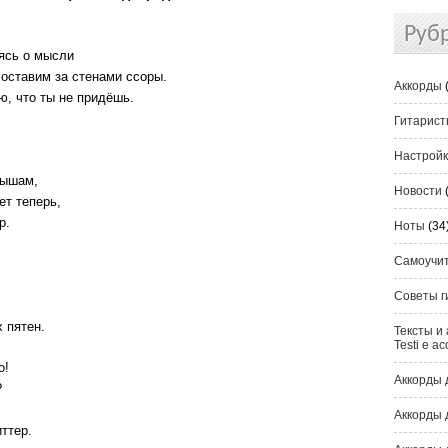
Руб
ясь о мысли
 оставим за стенами ссоры.
Аккорды
ю, что ты не придёшь.
Гитарис
Настрой
рышам,
Новости
ет теперь,
р.
Ноты
(34
Самоучи
Советы г
 пятен.
Тексты и 
Testi e ac
о!
Аккорды 
?
Аккорды 
ттер.