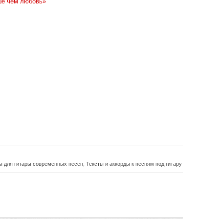
е чем любовь»
ы для гитары современных песен
,
Тексты и аккорды к песням под гитару