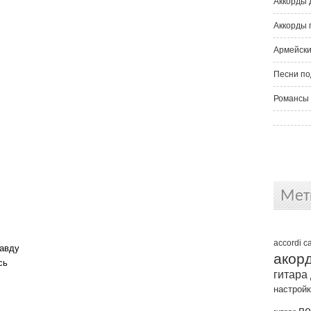
Аккорды 
Аккорды 
Армейски
Песни по
Романсы 
Мет
accordi
c
равду
акор
сь
гитара
настрой
пе