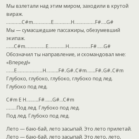
Мы взлетали над этим миром, заходили в крутой
вираж.
…………..C#m…………….E……………H………………F#…..G#
Мы — сумасшедшие пассажиры, обезумевший
экипаж.
…….C#m………………E……………H……………….F#……G#
Обозначил ты направление, и скомандовал мне:
«Вперед!»
…….E…………………..H………..F#..G#..C#m……..F#..G#..C#m
Глубоко, глубоко, глубоко, глубоко под лед.
Глубоко под лед.
C#m E H………..F#…….G#…C#m
………Под лед. Глубоко под лед.
Под лед. Глубоко под лед.
Лето — баю-бай, лето засыпай. Это лето прилетай.
Лето — баю-бай, лето засыпай. Это лето, лето,