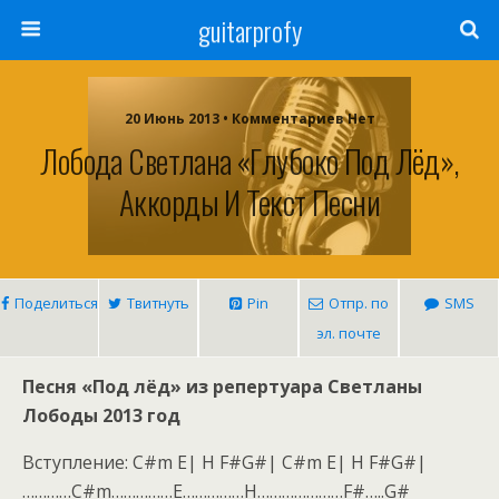
guitarprofy
20 Июнь 2013 • Комментариев Нет
Лобода Светлана «Глубоко Под Лёд»,
Аккорды И Текст Песни
Поделиться
Твитнуть
Pin
Отпр. по
SMS
эл. почте
Песня «Под лёд» из репертуара Светланы
Лободы 2013 год
Вступление: C#m E| H F#G#| C#m E| H F#G#|
…………C#m……………E……………H…………………F#…..G#