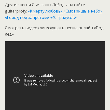
Другие песни Светланы Лободы на сайте
guitarprofy:
«К чёрту любовь»
«Смотришь в небо»
«Город под запретом»
«40 градусов»
Смотреть видеоклип/слушать песню онлайн «Под
лёд»