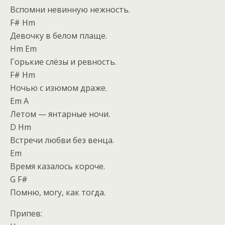
Вспомни невинную нежность.
F# Hm
Девочку в белом плаще.
Hm Em
Горькие слёзы и ревность.
F# Hm
Ночью с изюмом драже.
Em A
Летом — янтарные ночи.
D Hm
Встречи любви без венца.
Em
Время казалось короче.
G F#
Помню, могу, как тогда.
Припев: