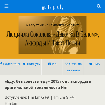
guitarprofy
6 Август 2015 • Комментариев Нет
Людмила Соколова «Девочка В Белом»,
Аккорды И Текст Песни
Поделиться
Твитнуть
Pin
Отпр. по
SMS
эл. почте
«Еду, без совести еду» 2015 год , аккорды в
оригинальной тональности Hm
Вступление: Hm Em G F# |Hm Em G F#|
Hm Em