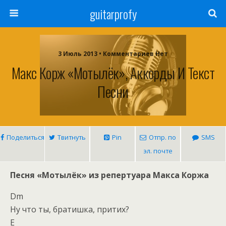
guitarprofy
3 Июль 2013 • Комментариев Нет
Макс Корж «Мотылёк», Аккорды И Текст
Песни
Поделиться
Твитнуть
Pin
Отпр. по
SMS
эл. почте
Песня «Мотылёк» из репертуара Макса Коржа
Dm
Ну что ты, братишка, притих?
E