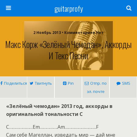
guitarprofy
2 Ноябрь 2013 • Комментариев Нет
Макс Корж «Зелёный Чемодан», Аккорды
И Текс Песни
Поделиться
Твитнуть
Pin
Отпр. по
SMS
эл. почте
«Зелёный чемодан» 2013 год, аккорды в
оригинальной тональности С
C…………………Em…………….Am……………………….F
Сам себе Магеллан, изведать мир — дай мне