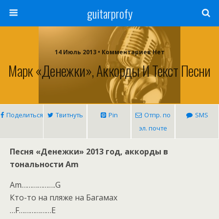
guitarprofy
14 Июль 2013 • Комментариев Нет
Марк «Денежки», Аккорды И Текст Песни
Поделиться
Твитнуть
Pin
Отпр. по
SMS
эл. почте
Песня «Денежки» 2013 год, аккорды в
тональности Am
Am……………….G
Кто-то на пляже на Багамах
…F………………E