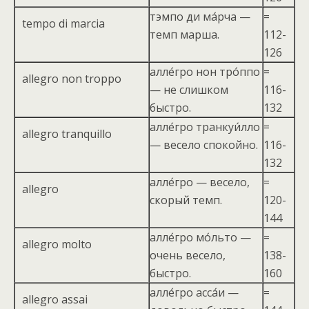
тэмпо ди ма́рча —
=
tempo di marcia
темп марша.
112-
126
алле́гро нон тро́ппо
=
allegro non troppo
— не слишком
116-
быстро.
132
алле́гро транкуи́лло
=
allegro tranquillo
— весело спокойно.
116-
132
алле́гро — весело,
=
allegro
скорый темп.
120-
144
алле́гро мо́льто —
=
allegro molto
очень весело,
138-
быстро.
160
алле́гро асса́и —
=
allegro assai