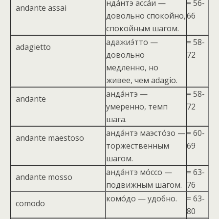
нда́нтэ асса́и —
= 56-
andante assai
довольно спокойно,
66
спокойным шагом.
адажиэ́тто —
= 58-
adagietto
довольно
72
медленно, но
живее, чем adagio.
анда́нтэ —
= 58-
andante
умеренно, темп
72
шага.
анда́нтэ маэсто́зо —
= 60-
andante maestoso
торжественным
69
шагом.
анда́нтэ мо́ссо —
= 63-
andante mosso
подвижным шагом.
76
комо́до — удобно.
= 63-
comodo
80