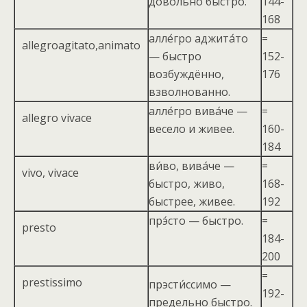
довольно быстро.
144-
168
алле́гро аджита́то
=
allegrоagitato,animato
— быстро
152-
возбуждённо,
176
взволнованно.
алле́гро вива́че —
=
allegro vivace
весело и живее.
160-
184
ви́во, вива́че —
=
vivo, vivace
быстро, живо,
168-
быстрее, живее.
192
прэ́сто — быстро.
=
presto
184-
200
=
prestissimo
прэсти́ссимо —
192-
предельно быстро.