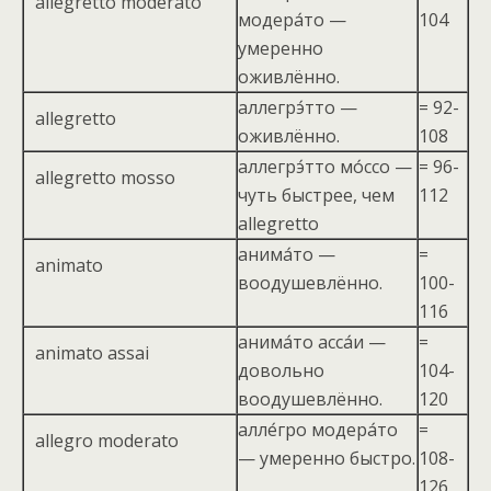
allegretto moderato
модера́то —
104
умеренно
оживлённо.
аллегрэ́тто —
= 92-
allegretto
оживлённо.
108
аллегрэ́тто мо́ссо —
= 96-
allegretto mosso
чуть быстрее, чем
112
allegretto
анима́то —
=
animato
воодушевлённо.
100-
116
анима́то асса́и —
=
animato assai
довольно
104-
воодушевлённо.
120
алле́гро модера́то
=
allegro moderato
— умеренно быстро.
108-
126