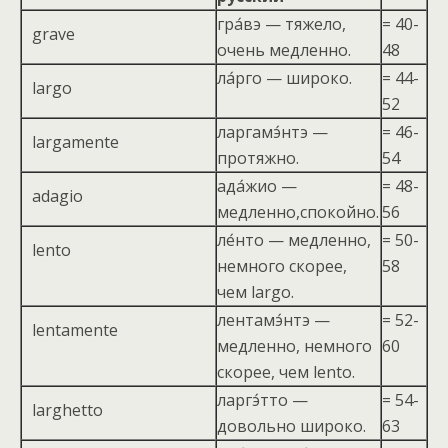
гра́вэ — тяжело,
= 40-
grave
очень медленно.
48
ла́рго — широко.
= 44-
largo
52
ларгамэ́нтэ —
= 46-
largamente
протяжно.
54
ада́жио —
= 48-
adagio
медленно,спокойно.
56
ле́нто — медленно,
= 50-
lento
немного скорее,
58
чем largo.
лентамэ́нтэ —
= 52-
lentamente
медленно, немного
60
скорее, чем lento.
ларгэ́тто —
= 54-
larghetto
довольно широко.
63