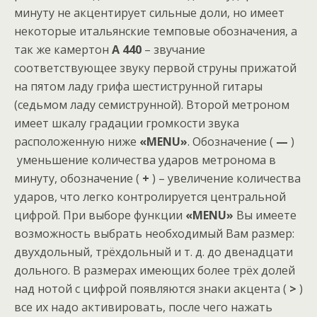
минуту не акцентирует сильные доли, но имеет
некоторые итальянские темповые обозначения, а
так же камертон
A 440
– звучание
соответствующее звуку первой струны прижатой
на пятом ладу грифа шестиструнной гитары
(седьмом ладу семиструнной). Второй метроном
имеет шкалу градации громкости звука
расположенную ниже
«
MENU»
. Обозначение (
—
)
уменьшение количества ударов метронома в
минуту, обозначение (
+
) – увеличение количества
ударов, что легко контролируется центральной
цифрой. При выборе функции
«
MENU»
Вы имеете
возможность выбрать необходимый Вам размер:
двухдольный, трёхдольный и т. д. до двенадцати
дольного. В размерах имеющих более трёх долей
над нотой с цифрой появляются знаки акцента (
>
)
все их надо активировать, после чего нажать