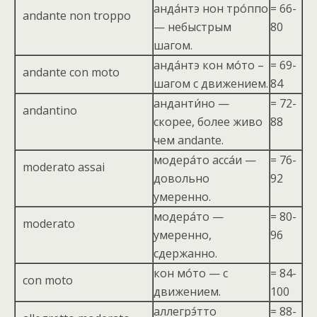
анда́нтэ нон тро́ппо
= 66-
andante non troppo
— небыстрым
80
шагом.
анда́нтэ кон мо́то –
= 69-
andante con moto
шагом с движением.
84
анданти́но —
= 72-
andantino
скорее, более живо
88
чем andante.
модера́то асса́и —
= 76-
moderato assai
довольно
92
умеренно.
модера́то —
= 80-
moderato
умеренно,
96
сдержанно.
кон мо́то — с
= 84-
con moto
движением.
100
аллегрэ́тто
= 88-