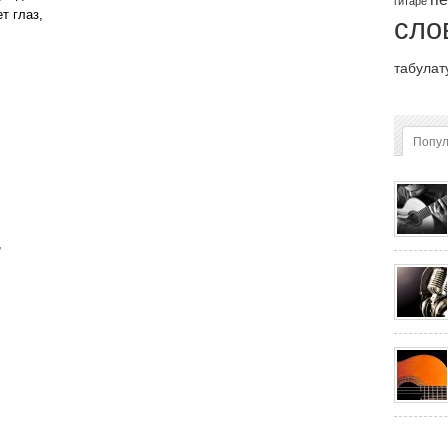
гитаре
т глаз,
сло
табулат
Попу
,