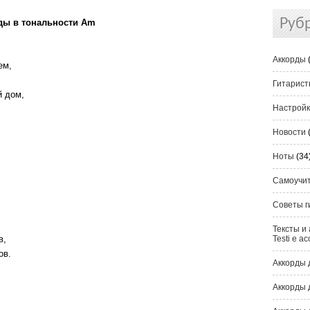
Руб
рды в тональности Am
Аккорды
ем,
Гитарис
й дом,
Настрой
Новости
Ноты
(34
Самоучи
Советы г
Тексты и 
в,
Testi e ac
ов.
Аккорды 
Аккорды 