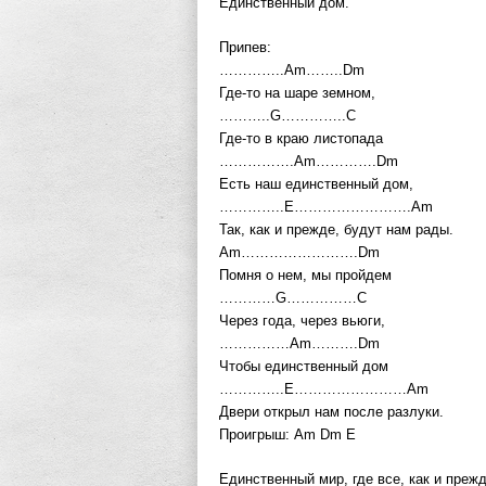
Единственный дом.
Припев:
…………..Am……..Dm
Где-то на шаре земном,
………..G…………..C
Где-то в краю листопада
…………….Am………….Dm
Есть наш единственный дом,
…………..E…………………….Am
Так, как и прежде, будут нам рады.
Am…………………….Dm
Помня о нем, мы пройдем
…………G……………C
Через года, через вьюги,
……………Am……….Dm
Чтобы единственный дом
…………..E……………………Am
Двери открыл нам после разлуки.
Проигрыш: Am Dm E
Единственный мир, где все, как и прежд