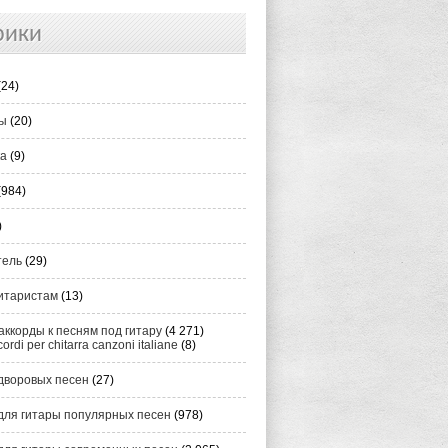
рики
(24)
ты
(20)
ка
(9)
(984)
)
тель
(29)
итаристам
(13)
аккорды к песням под гитару
(4 271)
cordi per chitarra canzoni italiane
(8)
дворовых песен
(27)
для гитары популярных песен
(978)