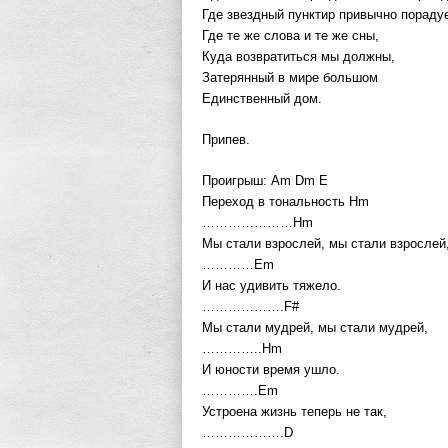
Где звездный пунктир привычно порадуе
Где те же слова и те же сны,
Куда возвратиться мы должны,
Затерянный в мире большом
Единственный дом.
Припев.
Проигрыш: Am Dm E
Переход в тональность Hm
…………………Hm
Мы стали взрослей, мы стали взрослей
…………Em
И нас удивить тяжело.
……………….F#
Мы стали мудрей, мы стали мудрей,
…………..Hm
И юности время ушло.
………….Em
Устроена жизнь теперь не так,
……………….D