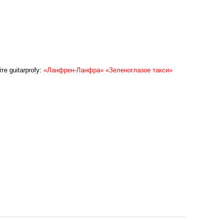
е guitarprofy:
«Ланфрен-Ланфра»
«Зеленоглазое такси»