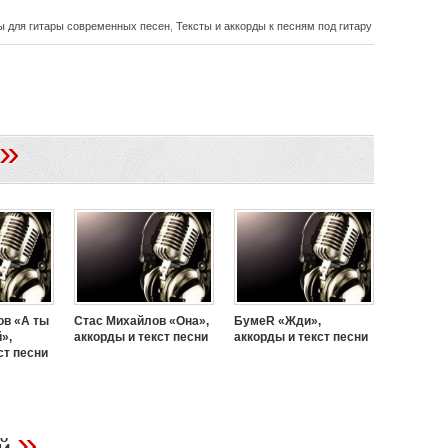
ы для гитары современных песен
,
Тексты и аккорды к песням под гитару
»
ов «А ты
Стас Михайлов «Она»,
БумеR «Жди»,
»,
аккорды и текст песни
аккорды и текст песни
ст песни
»