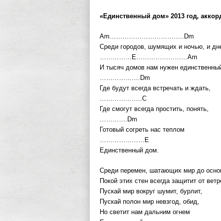
«Единственный дом» 2013 год, акко
Am……………………………..Dm
Среди городов, шумящих и ночью, и дн
……………E……………………Am
И тысяч домов нам нужен единственны
……………….Dm
Где будут всегда встречать и ждать,
………………..C
Где смогут всегда простить, понять,
………….Dm
Готовый согреть нас теплом
…………………E
Единственный дом.
Среди перемен, шатающих мир до осно
Покой этих стен всегда защитит от ветр
Пускай мир вокруг шумит, бурлит,
Пускай полон мир невзгод, обид,
Но светит нам дальним огнем