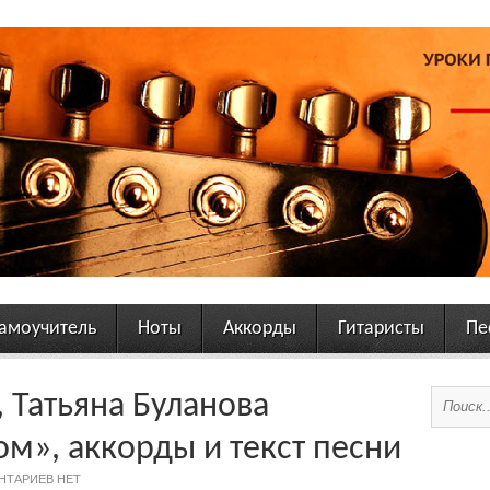
амоучитель
Ноты
Аккорды
Гитаристы
Пе
 Татьяна Буланова
м», аккорды и текст песни
НТАРИЕВ НЕТ