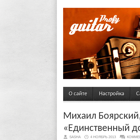
О сайте
Настройка
С
Михаил Боярский,
«Единственный до
SASHA
4 НОЯБРЬ 2013
КОММЕ