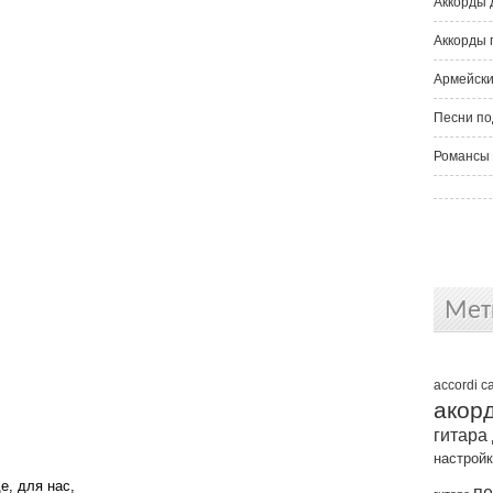
Аккорды 
Аккорды 
Армейски
Песни по
Романсы 
Мет
accordi
c
акор
гитара
настрой
е, для нас,
пе