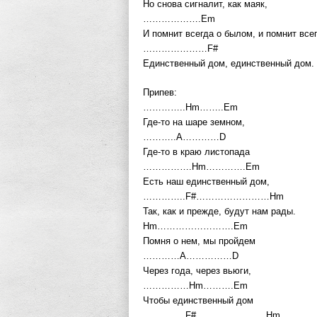
Но снова сигналит, как маяк,
……………….Em
И помнит всегда о былом, и помнит все
…………………F#
Единственный дом, единственный дом.
Припев:
…………..Hm……..Em
Где-то на шаре земном,
………..A…………D
Где-то в краю листопада
…………….Hm………….Em
Есть наш единственный дом,
…………..F#……………………Hm
Так, как и прежде, будут нам рады.
Hm…………………….Em
Помня о нем, мы пройдем
…………A……………D
Через года, через вьюги,
……………Hm……….Em
Чтобы единственный дом
…………..F#…………………..Hm