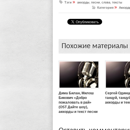
»
Тэги
аккорды
,
песни
,
слова
,
тексты
»
Категория
Аккорд
Похожие материалы
Дима Билан, Милош
Сергей Одинц
Бикович «Добро
танцуй, танцуй
пожаловать в рай»
аккорды и тек
(OST Дайте шоу),
аккорды и текст песни