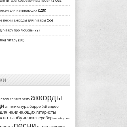
для гитары современных песен
(2 065)
песен для начинающих
(128)
е песни аккорды для гитары
(55)
д гитару про любовь
(72)
под гитару
(28)
ки
аккорды
anzoni
chitarra
testo
ди
аппликатура
видео
барре
бой
 для начинающих
гитаристы
ноты
обучение
перебор
ка
перебор на
песни
пьесы
ревод
романсы