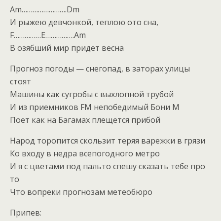
Am…………………….Dm
И рыжею девчонкой, теплою ото сна,
F……………E…………….Am
В озябший мир придет весна
Прогноз погоды — снегопад, в заторах улицы
стоят
Машины как сугробы с выхлопной трубой
И из приемников FM непобедимый Бони М
Поет как на Багамах плещется прибой
Народ торопится скользит теряя варежки в грязи
Ко входу в недра всепогодного метро
И я с цветами под пальто спешу сказать тебе про
то
Что вопреки прогнозам метеобюро
Припев: