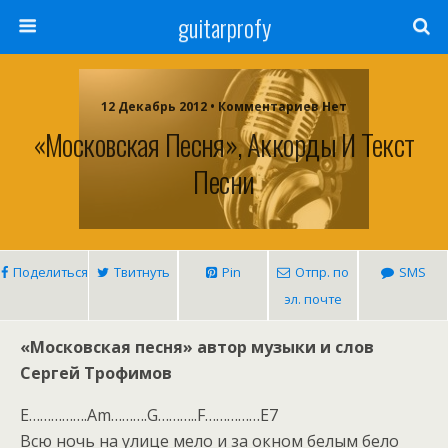
guitarprofy
12 Декабрь 2012 • Комментариев Нет
«Московская Песня», Аккорды И Текст
Песни
Поделиться
Твитнуть
Pin
Отпр. по
SMS
эл. почте
«Московская песня» автор музыки и слов
Сергей Трофимов
E…………….Am……….G………..F……………E7
Всю ночь на улице мело и за окном белым бело