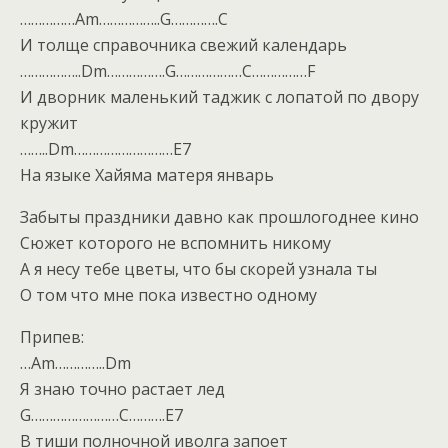
……………Am……………..G………….C
И толще справочника свежий календарь
……………..Dm…………….G………………C……………F
И дворник маленький таджик с лопатой по двору
кружит
……..Dm………………………E7
На языке Хайяма матеря январь
Забыты праздники давно как прошлогоднее кино
Сюжет которого не вспомнить никому
А я несу тебе цветы, что бы скорей узнала ты
О том что мне пока известно одному
Припев:
…Am…………..Dm
Я знаю точно растает лед
G……………………C……….E7
В тиши полночной иволга запоет