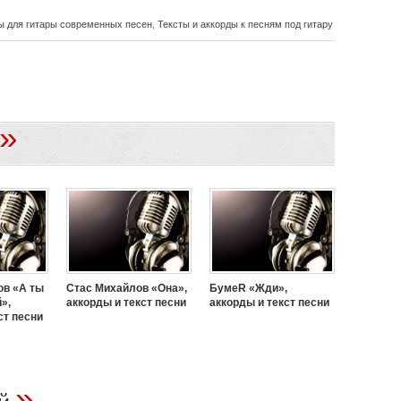
ы для гитары современных песен
,
Тексты и аккорды к песням под гитару
»
ов «А ты
Стас Михайлов «Она»,
БумеR «Жди»,
»,
аккорды и текст песни
аккорды и текст песни
ст песни
»