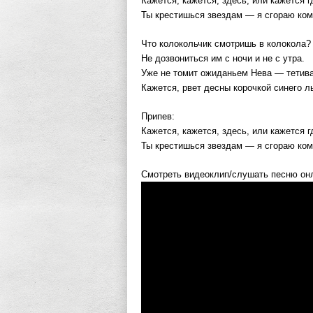
Кажется, кажется, здесь, или кажется г
Ты крестишься звездам — я сгораю ком
Что колокольчик смотришь в колокола?
Не дозвониться им с ночи и не с утра.
Уже не томит ожиданьем Нева — тетива
Кажется, рвет десны корочкой синего л
Припев:
Кажется, кажется, здесь, или кажется г
Ты крестишься звездам — я сгораю ком
Смотреть видеоклип/слушать песню он