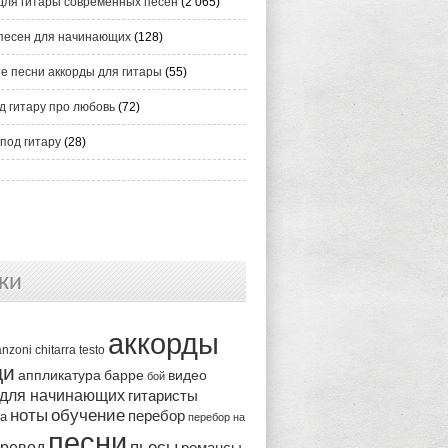
для гитары современных песен
(2 065)
песен для начинающих
(128)
е песни аккорды для гитары
(55)
д гитару про любовь
(72)
под гитару
(28)
ки
аккорды
anzoni
chitarra
testo
ди
аппликатура
видео
барре
бой
 для начинающих
гитаристы
ноты
обучение
перебор
ка
перебор на
песни
пьесы
ревод
романсы