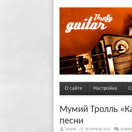
О сайте
Настройка
С
Мумий Тролль «Ка
песни
SASHA
30 АПРЕЛЬ 2014
КОММЕ