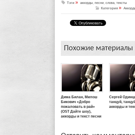
»
Тэги
аккорды
,
песни
,
слова
,
тексты
»
Категория
Аккорд
Похожие материалы
Дима Билан, Милош
Сергей Одинц
Бикович «Добро
танцуй, танцуй
пожаловать в рай»
аккорды и тек
(OST Дайте шоу),
аккорды и текст песни