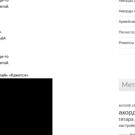
де-то
Аккорды 
етой.
Аккорды 
Армейски
,
Песни по
ьда.
Романсы 
де-то
етой.
лайн «Кажется»
Мет
accordi
c
акор
гитара
настрой
пе