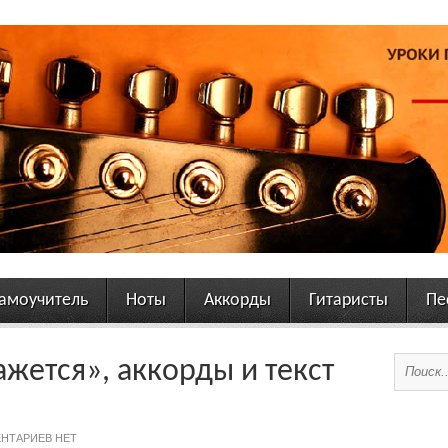
амоучитель
Ноты
Аккорды
Гитаристы
Пе
жется», аккорды и текст
НТАРИЕВ НЕТ