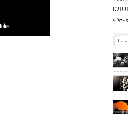
гитаре
сло
табулат
Попу