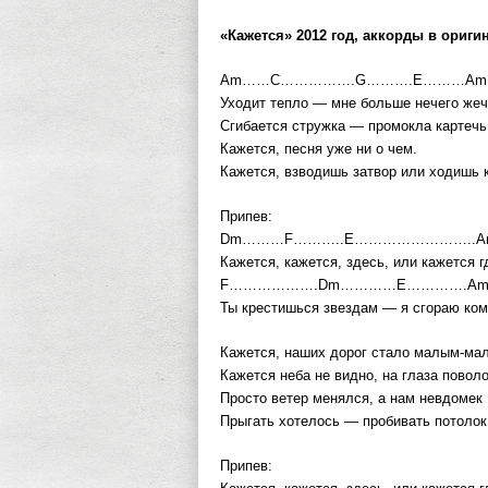
«Кажется» 2012 год, аккорды в ориг
Am……C…………….G……….E………Am
Уходит тепло — мне больше нечего жеч
Сгибается стружка — промокла картечь
Кажется, песня уже ни о чем.
Кажется, взводишь затвор или ходишь 
Припев:
Dm………F………..E……………………..A
Кажется, кажется, здесь, или кажется г
F……………….Dm…………E………….A
Ты крестишься звездам — я сгораю ком
Кажется, наших дорог стало малым-мал
Кажется неба не видно, на глаза поволо
Просто ветер менялся, а нам невдомек
Прыгать хотелось — пробивать потолок
Припев: