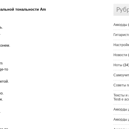
Руб
инальной тональности Am
Аккорды
ь.
.
Гитарис
Настрой
конем.
Новости
m
Ноты
(34
де-то
m
Самоучи
етой.
Советы г
о.
Тексты и 
к.
Testi e ac
Аккорды 
.
Аккорды 