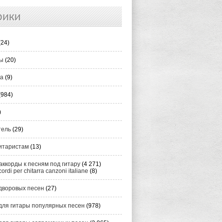
рики
(24)
ты
(20)
ка
(9)
(984)
)
тель
(29)
итаристам
(13)
аккорды к песням под гитару
(4 271)
cordi per chitarra canzoni italiane
(8)
дворовых песен
(27)
для гитары популярных песен
(978)