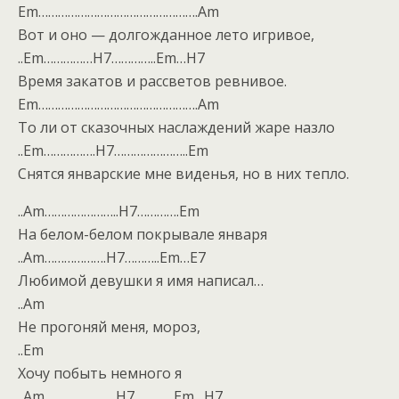
Em………………………………………….Am
Вот и оно — долгожданное лето игривое,
..Em……………H7…………..Em…H7
Время закатов и рассветов ревнивое.
Em………………………………………….Am
То ли от сказочных наслаждений жаре назло
..Em…………….H7…………………..Em
Снятся январские мне виденья, но в них тепло.
..Am…………………..H7………….Em
На белом-белом покрывале января
..Am……………….H7………..Em…E7
Любимой девушки я имя написал…
..Am
Не прогоняй меня, мороз,
..Em
Хочу побыть немного я
..Am………………….H7…………Em…H7