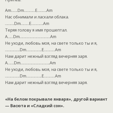
Am…….Dm…………E……….Am
Нас обнимали и ласкали облака.
……….Dm………E………….Am
Теряя голову я имя прошептал.
A……Dm……………………………Am
Не уходи, любовь моя, на свете только ты и я,
…………….Dm……………..E…………Am
Нам дарит нежный взгляд вечерняя заря.
A…….Dm…………………………..Am
Не уходи, любовь моя, на свете только ты и я,
…………….Dm……………..E…………Am
Нам дарит нежный взгляд вечерняя заря.
«На белом покрывале января», другой вариант
— Васюта и «Сладкий сон».