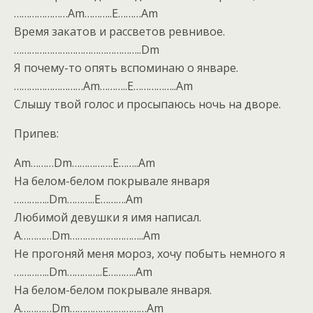
…………………Am………..E………Am
Время закатов и рассветов ревнивое.
…………………………………………..Dm
Я почему-то опять вспоминаю о январе.
………………………Am………..E……………..Am
Слышу твой голос и просыпаюсь ночь на дворе.
Припев:
Am………Dm…………….E……..Am
На белом-белом покрывале января
…………..Dm………..E……….Am
Любимой девушки я имя написал.
A…………Dm………………………..Am
Не прогоняй меня мороз, хочу побыть немного я
…………..Dm…………..E………..Am
На белом-белом покрывале января.
A…………Dm…………………………Am