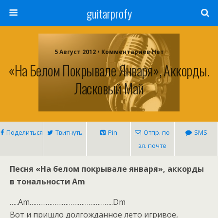
guitarprofy
5 Август 2012 • Комментариев Нет
«На Белом Покрывале Января», Аккорды.
Ласковый Май
Поделиться
Твитнуть
Pin
Отпр. по
SMS
эл. почте
Песня «На белом покрывале января», аккорды
в тональности Am
…..Am………………………………………..Dm
Вот и пришло долгожданное лето игривое,