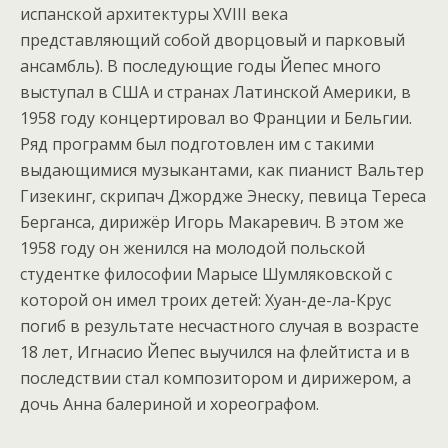
испанской архитектуры XVIII века
представляющий собой дворцовый и парковый
ансамбль). В последующие годы Йепес много
выступал в США и странах Латинской Америки, в
1958 году концертировал во Франции и Бельгии.
Ряд программ был подготовлен им с такими
выдающимися музыкантами, как пианист Вальтер
Гизекинг, скрипач Джордже Энеску, певица Тереса
Берганса, дирижёр Игорь Макаревич. В этом же
1958 году он женился на молодой польской
студентке философии Марысе Шумляковской с
которой он имел троих детей: Хуан-де-ла-Крус
погиб в результате несчастного случая в возрасте
18 лет, Игнасио Йепес выучился на флейтиста и в
последствии стал композитором и дирижером, а
дочь Анна балериной и хореографом.