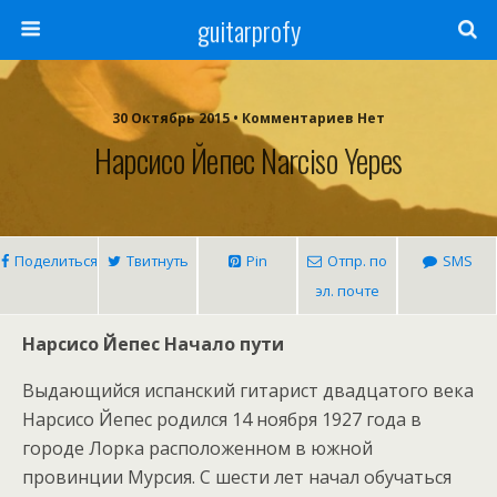
guitarprofy
30 Октябрь 2015 • Комментариев Нет
Нарсисо Йепес Narciso Yepes
Поделиться
Твитнуть
Pin
Отпр. по
SMS
эл. почте
Нарсисо Йепес Начало пути
Выдающийся испанский гитарист двадцатого века
Нарсисо Йепес родился 14 ноября 1927 года в
городе Лорка расположенном в южной
провинции Мурсия. С шести лет начал обучаться