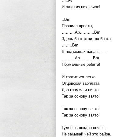
…..F7
И один из них качок!
..Bm
Правила просты,
……….Ab………..Bm
Здесь брат стоит за брата.
……..Bm
В подъездах пацаны —
……….Ab……….Bm
Нормальные ребята!
И тратиться легко
Отцовская зарплата.
Два грамма и пивко.
Так за основу взято!
Так за основу взято!
Так за основу взято!
Гуляешь поздно ночью,
Не забывай чей это район.