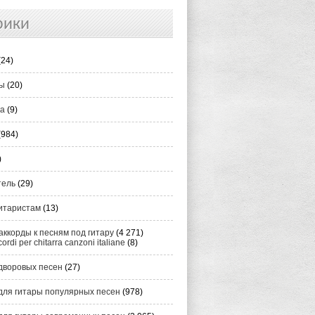
рики
(24)
ты
(20)
ка
(9)
(984)
)
тель
(29)
итаристам
(13)
аккорды к песням под гитару
(4 271)
cordi per chitarra canzoni italiane
(8)
дворовых песен
(27)
для гитары популярных песен
(978)