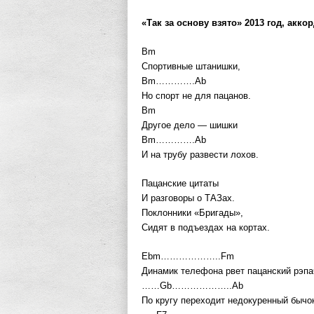
«Так за основу взято» 2013 год, акк
Bm
Спортивные штанишки,
Bm………….Ab
Но спорт не для пацанов.
Bm
Другое дело — шишки
Bm………….Ab
И на трубу развести лохов.
Пацанские цитаты
И разговоры о ТАЗах.
Поклонники «Бригады»,
Сидят в подъездах на кортах.
Ebm………………..Fm
Динамик телефона рвет пацанский рэпа
……Gb………………..Ab
По кругу переходит недокуренный бычо