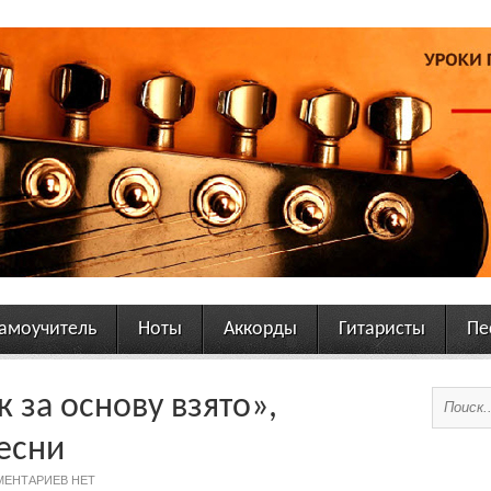
амоучитель
Ноты
Аккорды
Гитаристы
Пе
 за основу взято»,
песни
ЕНТАРИЕВ НЕТ