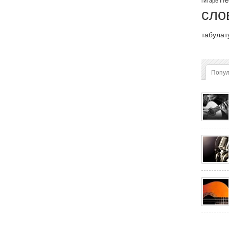
гитаре
сло
табулат
Попу