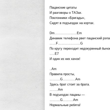
Пацанские цитаты
И разговоры о ТАЗах.
Поклонники «Бригады»,
Сидят в подъездах на кортах.
Dm…………………Em
Динамик телефона рвет пацанский рэпа
……F…………………G
По кругу переходит недокуренный бычо
…..E7
И один из них качок!
..Am
Правила просты,
……….G…………Am
Здесь брат стоит за брата.
……..Am
В подъездах пацаны —
……….G……….Am
Нормальные ребята!