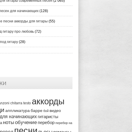
для гитары современных песен
(2 065)
песен для начинающих
(128)
е песни аккорды для гитары
(55)
д гитару про любовь
(72)
под гитару
(28)
ки
аккорды
anzoni
chitarra
testo
ди
аппликатура
видео
барре
бой
 для начинающих
гитаристы
ноты
обучение
перебор
ка
перебор на
песни
пьесы
ревод
романсы