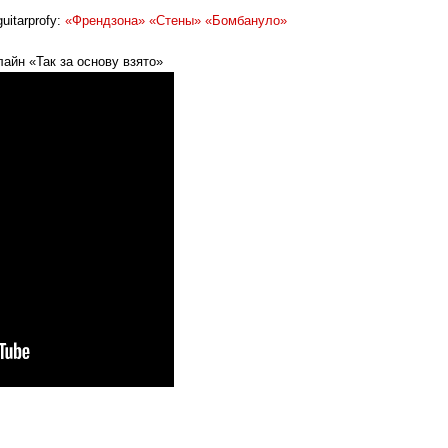
uitarprofy:
«Френдзона»
«Стены»
«Бомбануло»
айн «Так за основу взято»