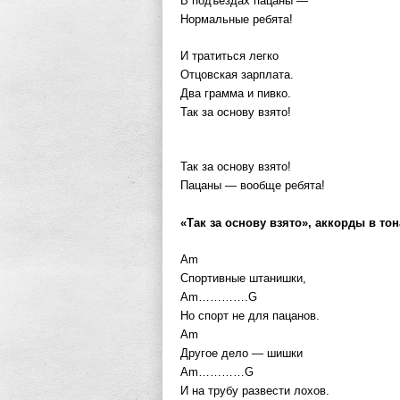
В подъездах пацаны —
Нормальные ребята!
И тратиться легко
Отцовская зарплата.
Два грамма и пивко.
Так за основу взято!
Так за основу взято!
Пацаны — вообще ребята!
«Так за основу взято», аккорды в то
Am
Спортивные штанишки,
Am………….G
Но спорт не для пацанов.
Am
Другое дело — шишки
Am…………G
И на трубу развести лохов.