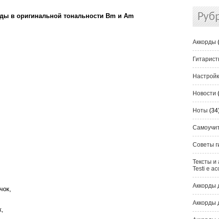
Руб
орды в оригинальной тональности Bm и Am
Аккорды
Гитарис
Настрой
Новости
Ноты
(34
Самоучи
Советы г
Тексты и 
Testi e ac
Аккорды 
чок,
Аккорды 
к,