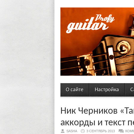
О сайте
Настройка
С
Ник Черников «Так
аккорды и текст 
SASHA
3 СЕНТЯБРЬ 2013
КОММ