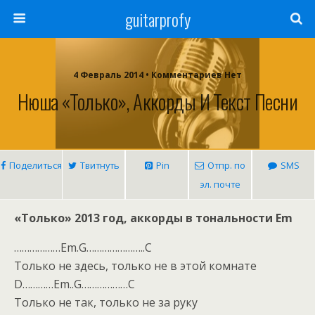
guitarprofy
4 Февраль 2014 • Комментариев Нет
Нюша «Только», Аккорды И Текст Песни
Поделиться
Твитнуть
Pin
Отпр. по
SMS
эл. почте
«Только» 2013 год, аккорды в тональности Em
………………Em.G…………………..C
Только не здесь, только не в этой комнате
D…………Em..G………………C
Только не так, только не за руку