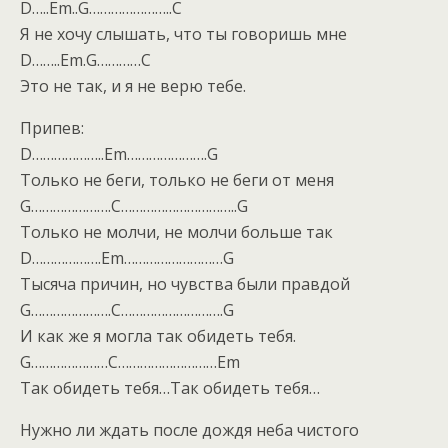
D…..Em..G…………………..C
Я не хочу слышать, что ты говоришь мне
D……..Em.G…………C
Это не так, и я не верю тебе.
Припев:
D………………..Em………………….G
Только не беги, только не беги от меня
G………………….C…………………………..G
Только не молчи, не молчи больше так
D……………….Em………………………G
Тысяча причин, но чувства были правдой
G………………….C……………………….G
И как же я могла так обидеть тебя.
G…………………C………………………Em
Так обидеть тебя…Так обидеть тебя…
Нужно ли ждать после дождя неба чистого