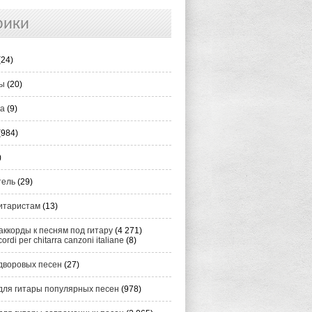
рики
(24)
ты
(20)
ка
(9)
(984)
)
тель
(29)
итаристам
(13)
аккорды к песням под гитару
(4 271)
cordi per chitarra canzoni italiane
(8)
дворовых песен
(27)
для гитары популярных песен
(978)