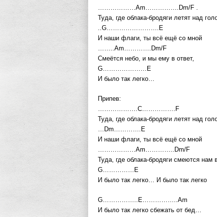
………………Am…………….Dm/F .
Туда, где облака-бродяги летят над гол
..G…………………….E
И наши флаги, ты всё ещё со мной
……..Am………….Dm/F
Смеётся небо, и мы ему в ответ,
G…………………E
И было так легко…
Припев:
……………….C…………….F
Туда, где облака-бродяги летят над гол
…Dm………….E
И наши флаги, ты всё ещё со мной
………………Am…………..Dm/F
Туда, где облака-бродяги смеются нам в
G……………E
И было так легко… И было так легко
G……………..E……………..Am
И было так легко сбежать от бед…