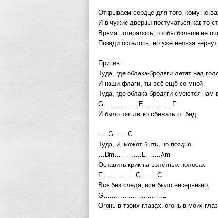
Открываем сердце для того, кому не ва
И в чужие дверцы постучаться как-то с
Время потерялось, чтобы больше не оч
Позади осталось, но уже нельзя вернут
Припев:
Туда, где облака-бродяги летят над гол
И наши флаги, ты всё ещё со мной
Туда, где облака-бродяги смеются нам в
G……………..E…………..F
И было так легко сбежать от бед
…..G…….C
Туда, и, может быть, не поздно
…Dm………….E…….Am
Оставить крик на взлётных полосах
F…………….G……..C
Всё без следа, всё было несерьёзно,
G……………………….E
Огонь в твоих глазах, огонь в моих гл