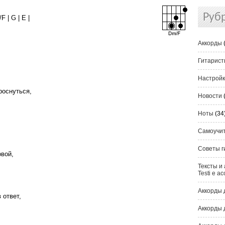
Руб
 | G | E |
Аккорды
Гитарис
Настрой
роснуться,
Новости
Ноты
(34
Самоучи
Советы г
овой,
Тексты и 
Testi e ac
Аккорды 
 ответ,
Аккорды 