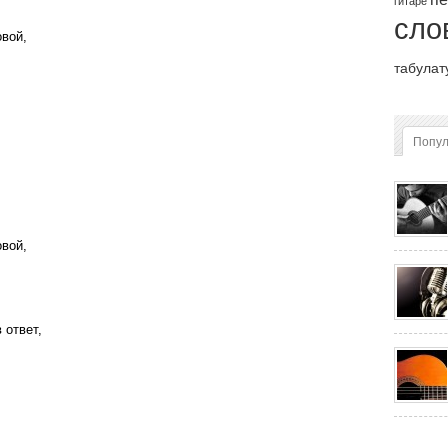
гитаре
сло
овой,
табулат
Попу
овой,
 ответ,