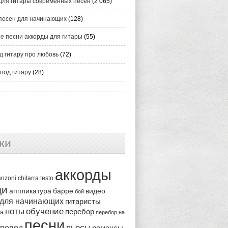
для гитары современных песен
(2 065)
песен для начинающих
(128)
е песни аккорды для гитары
(55)
д гитару про любовь
(72)
под гитару
(28)
ки
аккорды
anzoni
chitarra
testo
ди
аппликатура
видео
барре
бой
 для начинающих
гитаристы
ноты
обучение
перебор
ка
перебор на
песни
пьесы
ревод
романсы