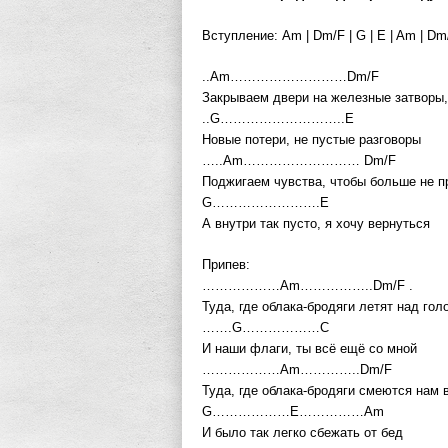
Вступление: Am | Dm/F | G | E | Am | Dm/F
..Am………………………Dm/F
Закрываем двери на железные затворы,
..G………………………..E
Новые потери, не пустые разговоры
…..Am……………………… Dm/F
Поджигаем чувства, чтобы больше не п
G…………………….E
А внутри так пусто, я хочу вернуться
Припев:
………………Am……………..Dm/F .
Туда, где облака-бродяги летят над гол
…….G………………C
И наши флаги, ты всё ещё со мной
………………Am…………..Dm/F
Туда, где облака-бродяги смеются нам в
G………………E……………Am
И было так легко сбежать от бед