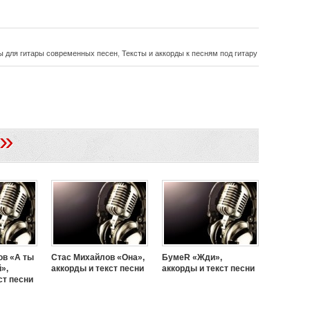
ы для гитары современных песен
,
Тексты и аккорды к песням под гитару
»
ов «А ты
Стас Михайлов «Она»,
БумеR «Жди»,
»,
аккорды и текст песни
аккорды и текст песни
ст песни