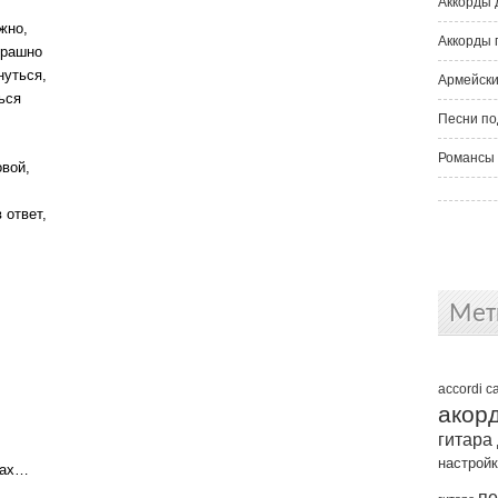
Аккорды 
жно,
Аккорды 
трашно
нуться,
Армейски
ься
Песни по
Романсы 
овой,
 ответ,
Мет
accordi
c
акор
гитара
настрой
азах…
пе