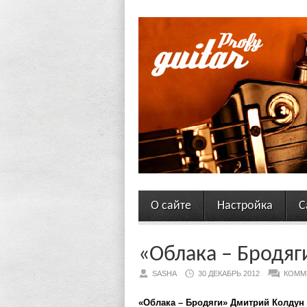
О сайте
Настройка
С
«Облака – Бродяги
SASHA
30 ДЕКАБРЬ 2012
КОММ
«Облака – Бродяги» Дмитрий Колдун