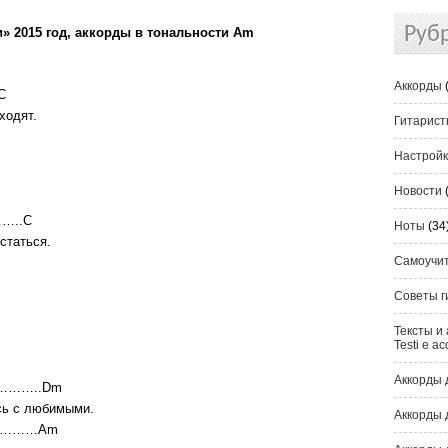
Руб
» 2015 год, аккорды в тональности Am
Аккорды
C
ходят.
Гитарис
Настрой
Новости
…..C
Ноты
(34
статься.
Самоучи
Советы г
Тексты и 
Testi e ac
Аккорды 
……..Dm
есь с любимыми.
Аккорды 
………Am