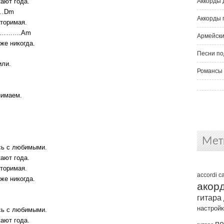
ают года.
Аккорды 
…Dm
Аккорды 
торимая.
……….Am
Армейски
же никогда.
Песни по
или.
Романсы 
нимаем.
Мет
есь с любимыми.
ают года.
торимая.
accordi
c
же никогда.
акор
гитара
настрой
есь с любимыми.
ают года.
пе