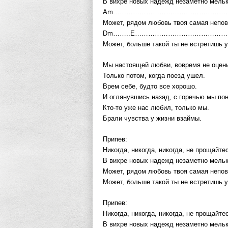
В вихре новых надежд незаметно мельк
Am……………………………………………
Может, рядом любовь твоя самая непов
Dm……..E……………………………………
Может, больше такой ты не встретишь у
Мы настоящей любви, вовремя не оцен
Только потом, когда поезд ушел.
Врем себе, будто все хорошо.
И оглянувшись назад, с горечью мы по
Кто-то уже нас любил, только мы.
Брали чувства у жизни взаймы.
Припев:
Никогда, никогда, никогда, не прощайт
В вихре новых надежд незаметно мельк
Может, рядом любовь твоя самая непов
Может, больше такой ты не встретишь у
Припев:
Никогда, никогда, никогда, не прощайт
В вихре новых надежд незаметно мельк