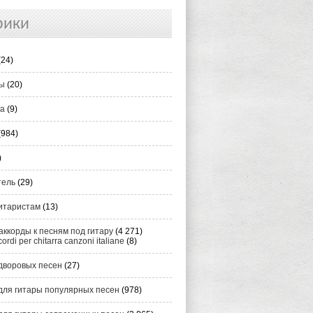
рики
(24)
ты
(20)
ка
(9)
(984)
)
тель
(29)
итаристам
(13)
аккорды к песням под гитару
(4 271)
cordi per chitarra canzoni italiane
(8)
дворовых песен
(27)
для гитары популярных песен
(978)