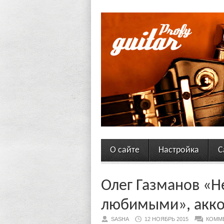
О сайте
Настройка
С
Олег Газманов «Н
любимыми», аккор
SASHA
12 НОЯБРЬ 2015
КОММ