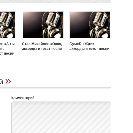
ов «А ты
Стас Михайлов «Она»,
БумеR «Жди»,
»,
аккорды и текст песни
аккорды и текст песни
ст песни
»
ий
Комментарий