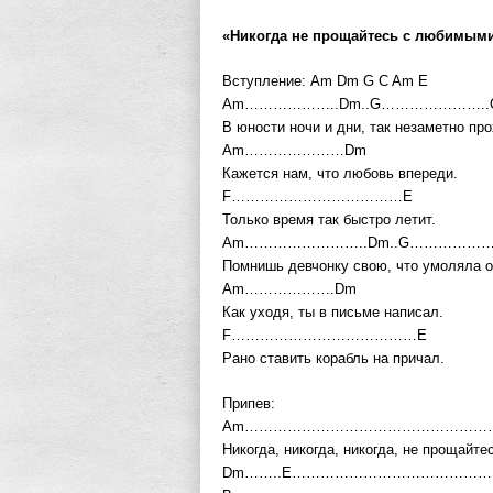
«Никогда не прощайтесь с любимыми
Вступление: Am Dm G C Am E
Am………………..Dm..G…………………..
В юности ночи и дни, так незаметно про
Am…………………Dm
Кажется нам, что любовь впереди.
F………………………………E
Только время так быстро летит.
Am……………………..Dm..G………………
Помнишь девчонку свою, что умоляла о
Am……………….Dm
Как уходя, ты в письме написал.
F…………………………………E
Рано ставить корабль на причал.
Припев:
Am………………………………………………
Никогда, никогда, никогда, не прощайт
Dm……..E……………………………………