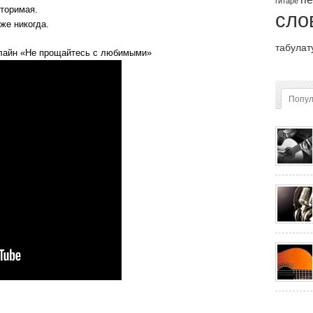
гитаре
торимая.
сло
же никогда.
табулат
лайн «Не прощайтесь с любимыми»
Попу