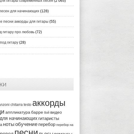
для гитары современных песен
(2 065)
песен для начинающих
(128)
е песни аккорды для гитары
(55)
д гитару про любовь
(72)
под гитару
(28)
ки
аккорды
anzoni
chitarra
testo
ди
аппликатура
видео
барре
бой
 для начинающих
гитаристы
ноты
обучение
перебор
ка
перебор на
песни
пьесы
ревод
романсы