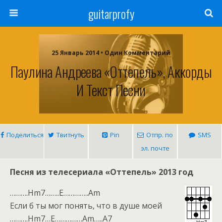
guitarprofy
25 Январь 2014 • Один Комментарий
Паулина Андреева «Оттепель», Аккорды
И Текст Песни
Поделиться
Твитнуть
Pin
Отпр. по
SMS
эл. почте
Песня из телесериала «Оттепель» 2013 год
……….Hm7……..E…………..Am
Если б ты мог понять, что в душе моей
……….Hm7…E……………Am…..A7