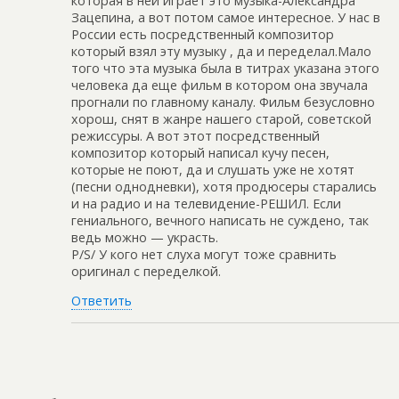
которая в ней играет это музыка-Александра
Зацепина, а вот потом самое интересное. У нас в
России есть посредственный композитор
который взял эту музыку , да и переделал.Мало
того что эта музыка была в титрах указана этого
человека да еще фильм в котором она звучала
прогнали по главному каналу. Фильм безусловно
хорош, снят в жанре нашего старой, советской
режиссуры. А вот этот посредственный
композитор который написал кучу песен,
которые не поют, да и слушать уже не хотят
(песни однодневки), хотя продюсеры старались
и на радио и на телевидение-РЕШИЛ. Если
гениального, вечного написать не суждено, так
ведь можно — украсть.
P/S/ У кого нет слуха могут тоже сравнить
оригинал с переделкой.
Ответить