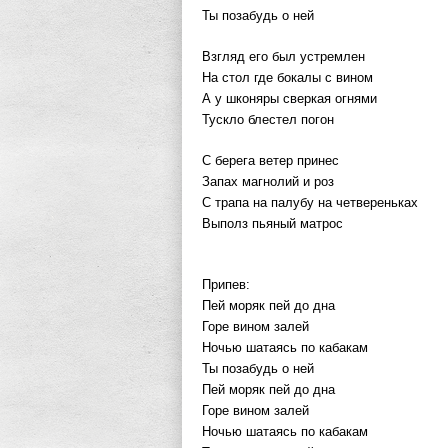
Ты позабудь о ней
Взгляд его был устремлен
На стол где бокалы с вином
А у шконяры сверкая огнями
Тускло блестел погон
С берега ветер принес
Запах магнолий и роз
С трапа на палубу на четвереньках
Выполз пьяный матрос
Припев:
Пей моряк пей до дна
Горе вином залей
Ночью шатаясь по кабакам
Ты позабудь о ней
Пей моряк пей до дна
Горе вином залей
Ночью шатаясь по кабакам