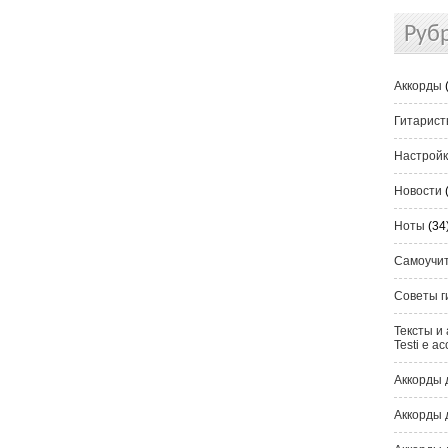
Руб
Аккорды
Гитарис
Настрой
Новости
Ноты
(34
Самоучи
Советы г
Тексты и 
Testi e ac
Аккорды 
Аккорды 