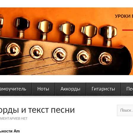
амоучитель
Ноты
Аккорды
Гитаристы
Пе
орды и текст песни
МЕНТАРИЕВ НЕТ
льности Am