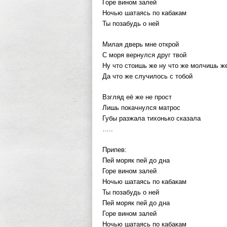
Горе вином залей
Ночью шатаясь по кабакам
Ты позабудь о ней
Милая дверь мне открой
С моря вернулся друг твой
Ну что стоишь же ну что же молчишь ж
Да что же случилось с тобой
Взгляд её же не прост
Лишь покачнулся матрос
Губы разжала тихонько сказала
…..
Припев:
Пей моряк пей до дна
Горе вином залей
Ночью шатаясь по кабакам
Ты позабудь о ней
Пей моряк пей до дна
Горе вином залей
Ночью шатаясь по кабакам