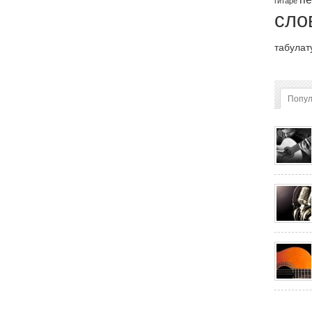
гитаре
сло
табулат
Попу