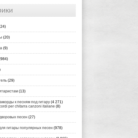
рики
(24)
ты
(20)
ка
(9)
(984)
)
тель
(29)
итаристам
(13)
аккорды к песням под гитару
(4 271)
cordi per chitarra canzoni italiane
(8)
дворовых песен
(27)
для гитары популярных песен
(978)