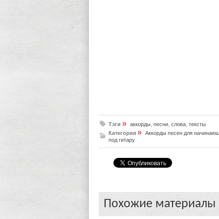
»
Тэги
аккорды
,
песни
,
слова
,
тексты
»
Категория
Аккорды песен для начинаю
под гитару
Похожие материалы