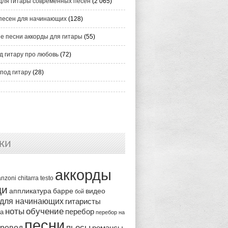
для гитары современных песен
(2 065)
песен для начинающих
(128)
е песни аккорды для гитары
(55)
д гитару про любовь
(72)
под гитару
(28)
ки
аккорды
anzoni
chitarra
testo
ди
аппликатура
видео
барре
бой
 для начинающих
гитаристы
ноты
обучение
перебор
ка
перебор на
песни
пьесы
ревод
романсы