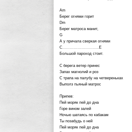
Am
Берег огнями горит
Dm
Берег матроса манит,
G
А у причала сверкая огнями
C………………………..E
Большой пароход стоит.
С берега ветер принес
Запах магнолий и роз
С трапа на палубу на четвереньках
Выполз пьяный матрос
Припев:
Пей моряк пей до дна
Горе вином залей
Ночью шатаясь по кабакам
Ты позабудь о ней
Пей моряк пей до дна