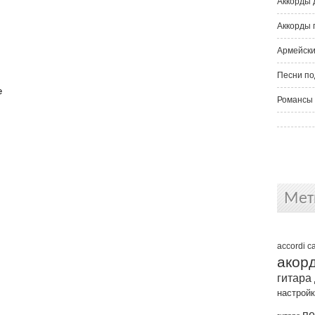
Аккорды 
Аккорды 
Армейски
Песни по
е
Романсы 
Мет
accordi
c
акор
гитара
настрой
пе