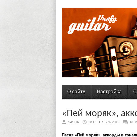
О сайте
Настройка
С
«Пей моряк», акк
SASHA
28 СЕНТЯБРЬ 2012
КОМ
Песня «Пей моряк», аккорды в тона