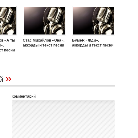
ов «А ты
Стас Михайлов «Она»,
БумеR «Жди»,
»,
аккорды и текст песни
аккорды и текст песни
ст песни
»
ий
Комментарий