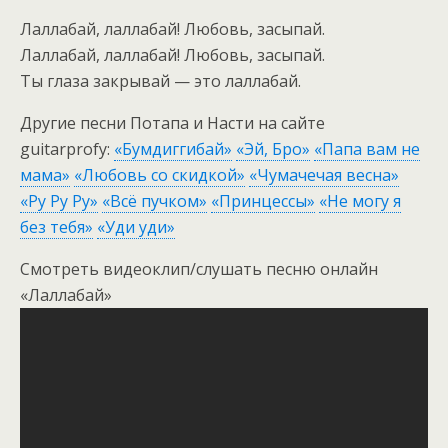
Лаллабай, лаллабай! Любовь, засыпай.
Лаллабай, лаллабай! Любовь, засыпай.
Ты глаза закрывай — это лаллабай.
Другие песни Потапа и Насти на сайте
guitarprofy:
«Бумдиггибай»
«Эй, Бро»
«Папа вам не
мама»
«Любовь со скидкой»
«Чумачечая весна»
«Ру Ру Ру»
«Всё пучком»
«Принцессы»
«Не могу я
без тебя»
«Уди уди»
Смотреть видеоклип/слушать песню онлайн
«Лаллабай»