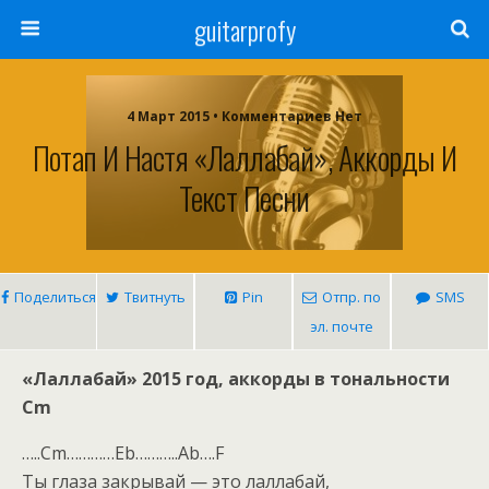
guitarprofy
4 Март 2015 • Комментариев Нет
Потап И Настя «Лаллабай», Аккорды И
Текст Песни
Поделиться
Твитнуть
Pin
Отпр. по
SMS
эл. почте
«Лаллабай» 2015 год, аккорды в тональности
Cm
…..Cm…………Eb………..Ab….F
Ты глаза закрывай — это лаллабай,