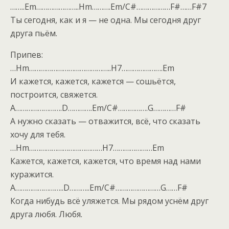
……..Em…………………..Hm……….Em/C#………………F#……F#7
Ты сегодня, как и я — не одна. Мы сегодня друг
друга пьём.
Припев:
…Hm……………………………………..H7………………….Em
И кажется, кажется, кажется — сошьётся,
построится, свяжется.
A…………………….D………….Em/C#…………….G…………F#
А нужно сказать — отважится, всё, что сказать
хочу для тебя.
…Hm…………………………………H7…………………Em
Кажется, кажется, кажется, что время над нами
куражится.
A……………………..D………..Em/C#……………………G……F#
Когда нибудь всё уляжется. Мы рядом уснём друг
друга любя. Любя.