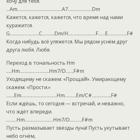
хочу для тебя.
…Am…………………………………A7…………………Dm
Кажется, кажется, кажется, что время над нами
куражится.
G……………………..C………..Dm/H……………………F……E……………..F#
Когда нибудь всё уляжется. Мы рядом уснём друг
друга любя. Любя.
Переход в тональность Hm
…..Hm……………………..Hm7/D…….F#m
Уходящему не скажем: «Прощай!». Умирающему
скажем: «Прости.»
…….Em………………………….Hm……….Em/C#……………..F#
Если ждёшь, то сегодня — встречай, и неважно,
что ждёт впереди.
………Hm…………………….Hm7/D………..F#m
Пусть размазывает звёзды луна! Пусть укутывает
небо огнём,