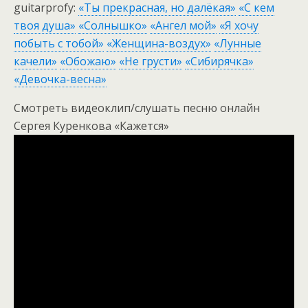
guitarprofy:
«Ты прекрасная, но далёкая»
«С кем
твоя душа»
«Солнышко»
«Ангел мой»
«Я хочу
побыть с тобой»
«Женщина-воздух»
«Лунные
качели»
«Обожаю»
«Не грусти»
«Сибирячка»
«Девочка-весна»
Смотреть видеоклип/слушать песню онлайн
Сергея Куренкова «Кажется»