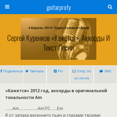
guitarprofy
4 Апрель 2014 • Один Комментарий
Сергей Куренков «Кажется», Аккорды И
Текст Песни
Поделиться
Твитнуть
Pin
Отпр. по
SMS
эл. почте
«Кажется» 2012 год, аккорды в оригинальной
тональности Am
……..Am………………..Am7/C…….Em
Я от запаха весеннего пьян и глазами твоими