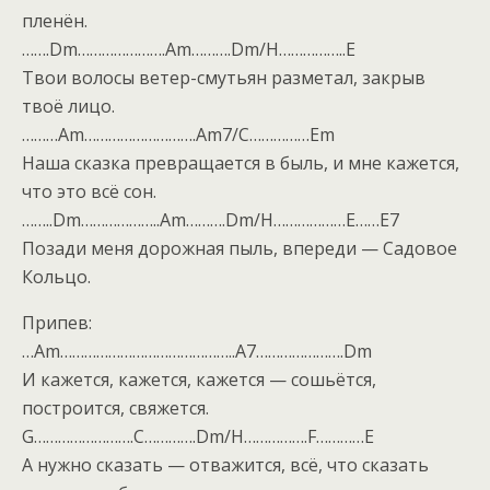
пленён.
…….Dm………………….Am……….Dm/H……………..E
Твои волосы ветер-смутьян разметал, закрыв
твоё лицо.
………Am……………………….Am7/C……………Em
Наша сказка превращается в быль, и мне кажется,
что это всё сон.
……..Dm………………..Am……….Dm/H………………E……E7
Позади меня дорожная пыль, впереди — Садовое
Кольцо.
Припев:
…Am……………………………………..A7………………….Dm
И кажется, кажется, кажется — сошьётся,
построится, свяжется.
G…………………….C………….Dm/H…………….F…………E
А нужно сказать — отважится, всё, что сказать