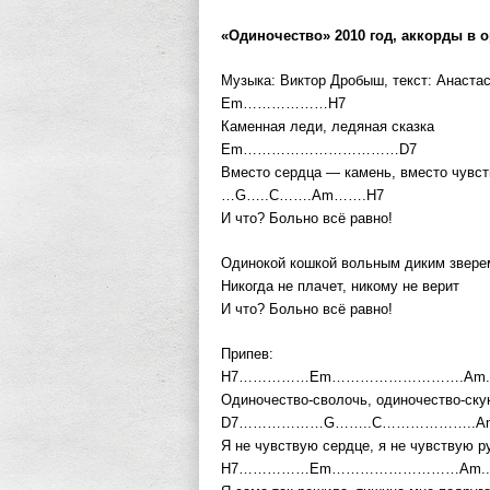
«Одиночество» 2010 год, аккорды в 
Музыка: Виктор Дробыш, текст: Анаста
Em………………H7
Каменная леди, ледяная сказка
Em……………………………D7
Вместо сердца — камень, вместо чувст
…G…..C…….Am…….H7
И что? Больно всё равно!
Одинокой кошкой вольным диким звере
Никогда не плачет, никому не верит
И что? Больно всё равно!
Припев:
H7……………Em……………………….Am..
Одиночество-сволочь, одиночество-ску
D7………………G……..C………………..A
Я не чувствую сердце, я не чувствую р
H7……………Em………………………Am..