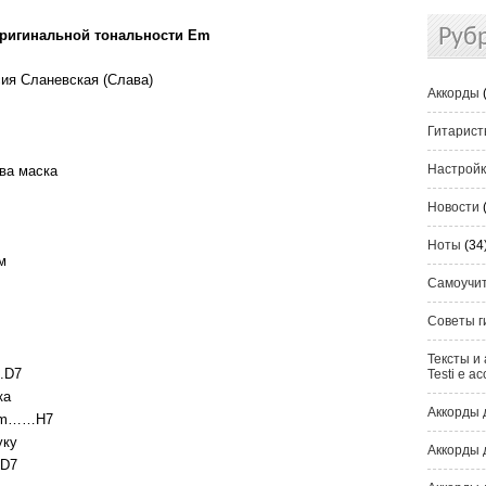
Руб
оригинальной тональности Em
сия Сланевская (Слава)
Аккорды
Гитарис
Настрой
ва маска
Новости
Ноты
(34
м
Самоучи
Советы г
Тексты и 
D7
Testi e ac
ка
Аккорды 
m……H7
уку
Аккорды 
D7