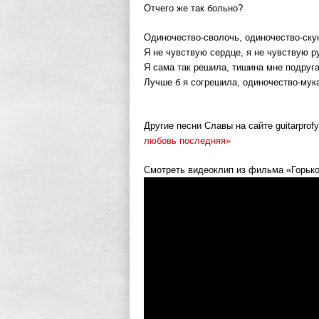
Отчего же так больно?
Одиночество-сволочь, одиночество-ску
Я не чувствую сердце, я не чувствую р
Я сама так решила, тишина мне подруг
Лучше б я согрешила, одиночество-мук
Другие песни Славы на сайте guitarprof
любовь последняя»
Смотреть видеоклип из фильма «Горько