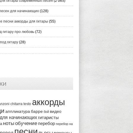
для гитары современных песен
(2 065)
песен для начинающих
(128)
е песни аккорды для гитары
(55)
д гитару про любовь
(72)
под гитару
(28)
ки
аккорды
anzoni
chitarra
testo
ди
аппликатура
видео
барре
бой
 для начинающих
гитаристы
ноты
обучение
перебор
ка
перебор на
песни
пьесы
ревод
романсы