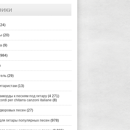
рики
(24)
ты
(20)
ка
(9)
(984)
)
тель
(29)
итаристам
(13)
аккорды к песням под гитару
(4 271)
cordi per chitarra canzoni italiane
(8)
дворовых песен
(27)
для гитары популярных песен
(978)