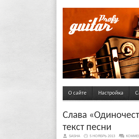
О сайте
Настройка
С
Слава «Одиночест
текст песни
SASHA
5 НОЯБРЬ 2013
КОММЕ