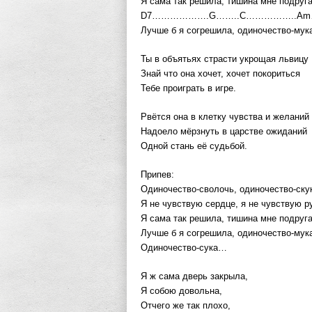
Я сама так решила, тишина мне подруг
D7……………….G……..C……………..Am
Лучше б я согрешила, одиночество-мук
Ты в объятьях страсти укрощая львицу
Знай что она хочет, хочет покориться
Тебе проиграть в игре.
Рвётся она в клетку чувства и желаний
Надоело мёрзнуть в царстве ожиданий
Одной стань её судьбой.
Припев:
Одиночество-сволочь, одиночество-ску
Я не чувствую сердце, я не чувствую р
Я сама так решила, тишина мне подруг
Лучше б я согрешила, одиночество-мук
Одиночество-сука…
Я ж сама дверь закрыла,
Я собою довольна,
Отчего же так плохо,