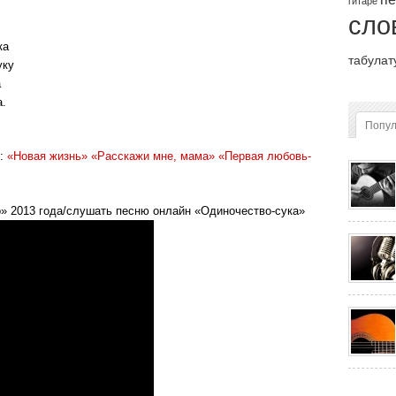
гитаре
сло
ка
табулат
уку
а
а.
Попу
y:
«Новая жизнь»
«Расскажи мне, мама»
«Первая любовь-
» 2013 года/слушать песню онлайн «Одиночество-сука»