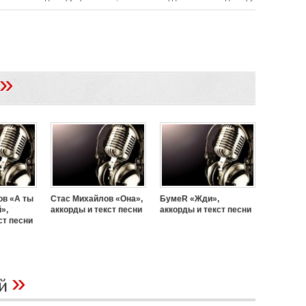
»
ов «А ты
Стас Михайлов «Она»,
БумеR «Жди»,
»,
аккорды и текст песни
аккорды и текст песни
ст песни
»
ий