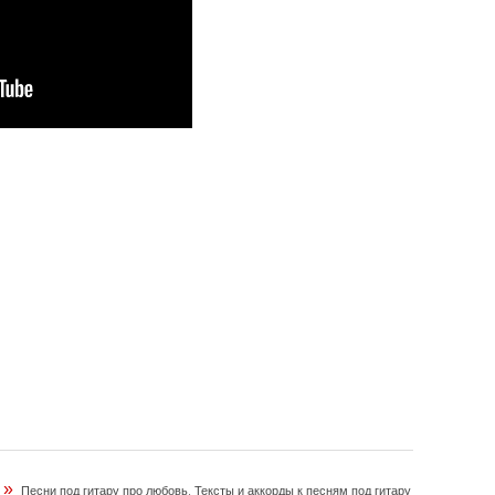
»
Песни под гитару про любовь
,
Тексты и аккорды к песням под гитару