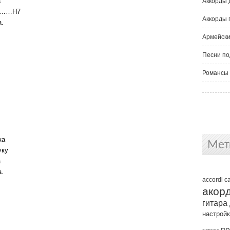
а
Аккорды 
……H7
Аккорды 
а.
Армейски
Песни по
Романсы 
ка
Мет
уку
а
а.
accordi
c
акор
гитара
настрой
пе