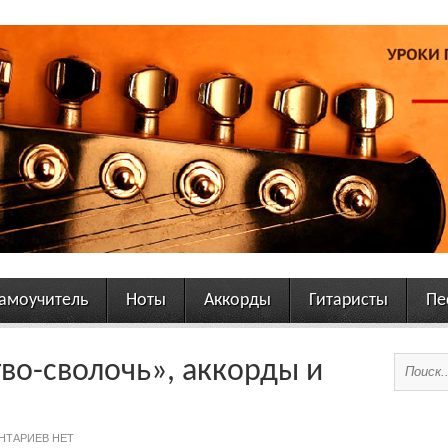
амоучитель
Ноты
Аккорды
Гитаристы
Пе
во-сволочь», аккорды и
НТАРИЕВ НЕТ