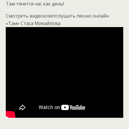
Там тянется час как день!
Смотреть видеоклип/слушать песню онлайн
«Там» Стаса Михайлова