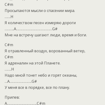
C#m
Просыпаются мысли о спасении мира.
…….H
Я количеством песен измеряю дороги
………..A……………………………………G#
Мне на встречу шагают люди, время и боги.
C#m
Я отравленный воздух, ворованный ветер,
C#m
Я адреналин на этой Планете.
……..H
Надо мной тонет небо и горят океаны,
…A……………………..G#
У меня все в порядке, все по плану.
Припев:
A……………………………..C#m