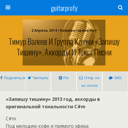
guitarprofy
2 Апрель 2014 • Комментариев Нет
Тимур Валеев И Группа Ключи «Запишу
Тишину», Аккорды И Текст Песни
Поделиться
Твитнуть
Pin
Отпр. по
SMS
эл. почте
«Запишу тишину» 2013 год, аккорды в
оригинальной тональности C#m
C#m
Под мелодию кофе и прямого эфира