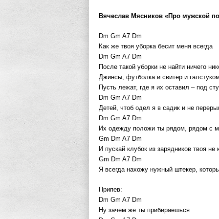
Вячеслав Мясников «Про мужской пор
Dm Gm A7 Dm
Как же твоя уборка бесит меня всегда
Dm Gm A7 Dm
После такой уборки не найти ничего ник
Джинсы, футболка и свитер и галстуко
Пусть лежат, где я их оставил – под ст
Dm Gm A7 Dm
Детей, чтоб одел я в садик и не перер
Dm Gm A7 Dm
Их одежду положи ты рядом, рядом с м
Gm Dm A7 Dm
И пускай клубок из зарядников твоя не 
Gm Dm A7 Dm
Я всегда нахожу нужный штекер, которы
Припев:
Dm Gm A7 Dm
Ну зачем же ты прибираешься