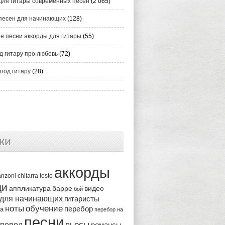
для гитары современных песен
(2 065)
песен для начинающих
(128)
е песни аккорды для гитары
(55)
д гитару про любовь
(72)
под гитару
(28)
ки
аккорды
anzoni
chitarra
testo
ди
аппликатура
видео
барре
бой
 для начинающих
гитаристы
ноты
обучение
перебор
ка
перебор на
песни
пьесы
ревод
романсы