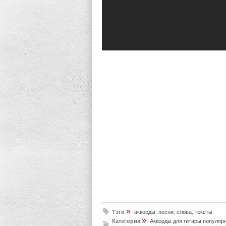
»
Тэги
аккорды
,
песни
,
слова
,
тексты
»
Категория
Аккорды для гитары популяр