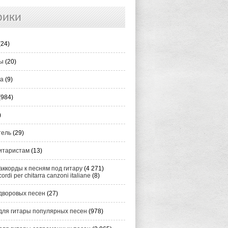
рики
(24)
ты
(20)
ка
(9)
(984)
)
тель
(29)
итаристам
(13)
аккорды к песням под гитару
(4 271)
cordi per chitarra canzoni italiane
(8)
дворовых песен
(27)
для гитары популярных песен
(978)