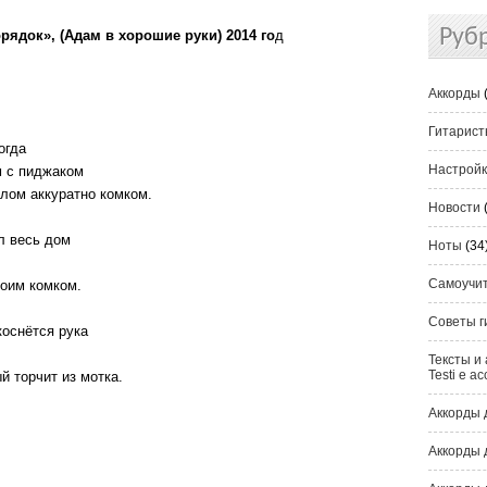
Руб
ядок», (Адам в хорошие руки) 2014 го
д
Аккорды
Гитарис
огда
Настрой
м с пиджаком
улом аккуратно комком.
Новости
ыл весь дом
Ноты
(34
Самоучи
оим комком.
Советы г
коснётся рука
Тексты и 
Testi e ac
й торчит из мотка.
Аккорды 
Аккорды 