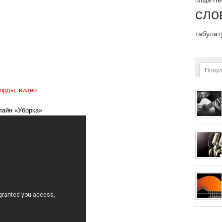
гитаре
сло
табулат
Попу
корды, видео
лайн «Уборка»