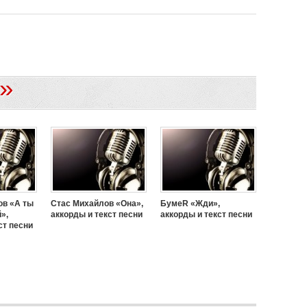
»
ов «А ты
Стас Михайлов «Она»,
БумеR «Жди»,
»,
аккорды и текст песни
аккорды и текст песни
ст песни