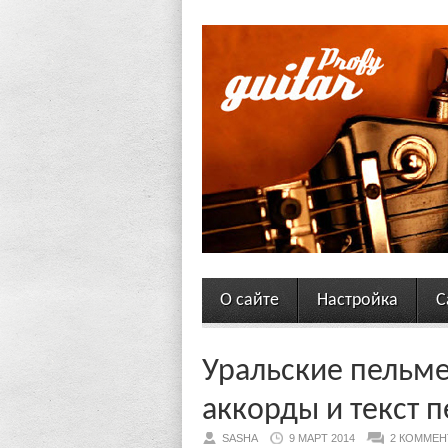
О сайте
Настройка
С
Уральские пельме
аккорды и текст 
SASHA
9 МАРТ 2014
2 КОММЕН