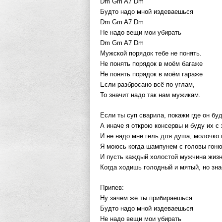
Dm Gm A7 Dm
Будто надо мной издеваешься
Dm Gm A7 Dm
Не надо вещи мои убирать
Dm Gm A7 Dm
Мужской порядок тебе не понять.
Не понять порядок в моём багаже
Не понять порядок в моём гараже
Если разбросано всё по углам,
То значит надо так нам мужикам.
Если ты суп сварила, покажи где он буд
А иначе я открою консервы и буду их с
И не надо мне гель для душа, молочко 
Я моюсь когда шампунем с головы гоню 
И пусть каждый холостой мужчина жиз
Когда ходишь голодный и мятый, но зна
Припев:
Ну зачем же ты прибираешься
Будто надо мной издеваешься
Не надо вещи мои убирать