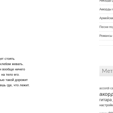
Аккорды 
Аккорды 
Армейски
Песни по
Романсы 
ет стоять
 хлебом жевать.
и вообще ничего
Мет
на тело его.
нью такой дорожит
ешь где, что лежит.
accordi
c
акор
гитара
настрой
пе