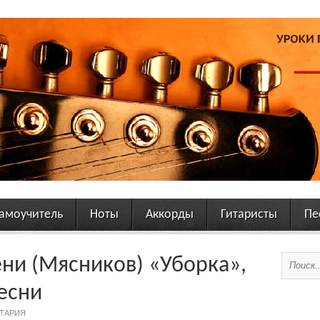
амоучитель
Ноты
Аккорды
Гитаристы
Пе
ни (Мясников) «Уборка»,
песни
ТАРИЯ