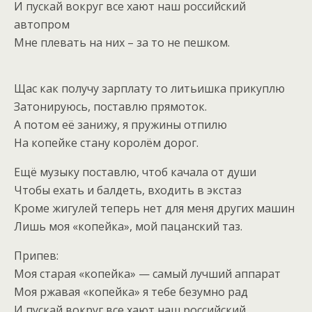
И пускай вокруг все хают наш российский
автопром
Мне плевать на них – за то не пешком.
Щас как получу зарплату то литьишка прикуплю
Затонируюсь, поставлю прямоток.
А потом её занижу, я пружины отпилю
На копейке стану королём дорог.
Ещё музыку поставлю, чтоб качала от души
Чтобы ехать и балдеть, входить в экстаз
Кроме жигулей теперь нет для меня других машин
Лишь моя «копейка», мой пацанский таз.
Припев:
Моя старая «копейка» — самый лучший аппарат
Моя ржавая «копейка» я тебе безумно рад
И пускай вокруг все хают наш российский