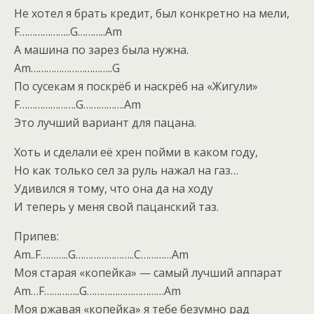
Не хотел я брать кредит, был конкретно на мели,
F………………..G………..Am
А машина по зарез была нужна.
Am…………………………..G
По сусекам я поскрёб и наскрёб на «Жигули»
F………………….G…………….Am
Это лучший вариант для пацана.
Хоть и сделали её хрен пойми в каком году,
Но как только сел за руль нажал на газ…
Удивился я тому, что она да на ходу
И теперь у меня свой пацанский таз.
Припев:
Am..F………..G…………………..C…………Am
Моя старая «копейка» — самый лучший аппарат
Am…F…………..G…………………………Am
Моя ржавая «копейка» я тебе безумно рад