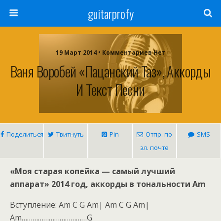
guitarprofy
19 Март 2014 • Комментариев Нет
Ваня Воробей «Пацанский Таз», Аккорды
И Текст Песни
Поделиться
Твитнуть
Pin
Отпр. по
SMS
эл. почте
«Моя старая копейка — самый лучший
аппарат» 2014 год, аккорды в тональности Am
Вступление: Am C G Am| Am C G Am|
Am………………………………G