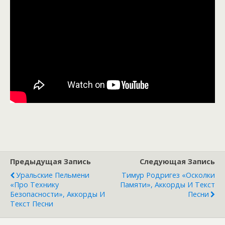
Предыдущая Запись
Следующая Запись
Уральские Пельмени
Тимур Родригез «Осколки
«Про Технику
Памяти», Аккорды И Текст
Безопасности», Аккорды И
Песни
Текст Песни