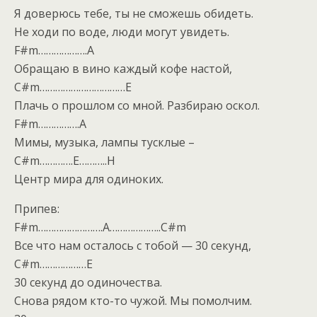
Я доверюсь тебе, ты не сможешь обидеть.
Не ходи по воде, люди могут увидеть.
F#m……………….A
Обращаю в вино каждый кофе настой,
C#m……………………………E
Плачь о прошлом со мной. Разбираю оскол.
F#m…………….A
Мимы, музыка, лампы тусклые –
C#m………….E………..H
Центр мира для одиноких.
Припев:
F#m…………………….A………………..C#m
Все что нам осталось с тобой — 30 секунд,
C#m………………E
30 секунд до одиночества.
Снова рядом кто-то чужой. Мы помолчим.