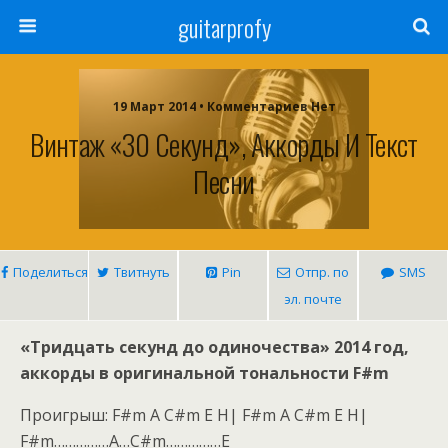
guitarprofy
19 Март 2014 • Комментариев Нет
Винтаж «30 Секунд», Аккорды И Текст
Песни
Поделиться
Твитнуть
Pin
Отпр. по
SMS
эл. почте
«Тридцать секунд до одиночества» 2014 год,
аккорды в оригинальной тональности F#m
Проигрыш: F#m A C#m E H| F#m A C#m E H|
F#m……………A…C#m……………E