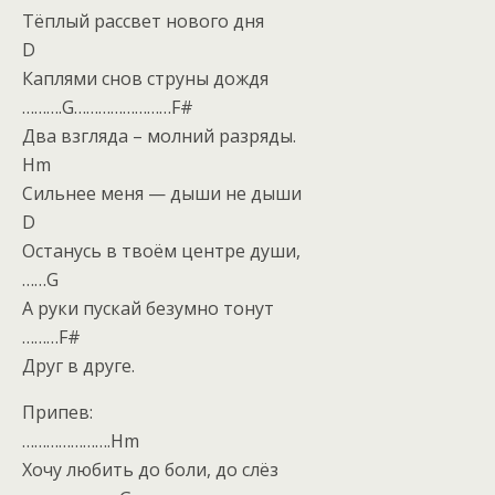
Тёплый рассвет нового дня
D
Каплями снов струны дождя
……….G……………………F#
Два взгляда – молний разряды.
Hm
Сильнее меня — дыши не дыши
D
Останусь в твоём центре души,
……G
А руки пускай безумно тонут
………F#
Друг в друге.
Припев:
………………….Hm
Хочу любить до боли, до слёз