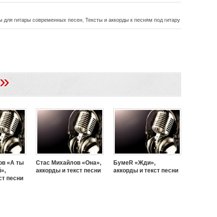
ы для гитары современных песен
,
Тексты и аккорды к песням под гитару
»
ов «А ты
Стас Михайлов «Она»,
БумеR «Жди»,
»,
аккорды и текст песни
аккорды и текст песни
ст песни