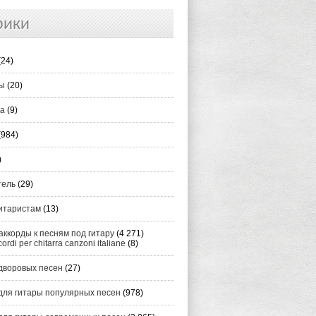
рики
(24)
ты
(20)
ка
(9)
(984)
)
тель
(29)
итаристам
(13)
аккорды к песням под гитару
(4 271)
cordi per chitarra canzoni italiane
(8)
дворовых песен
(27)
для гитары популярных песен
(978)