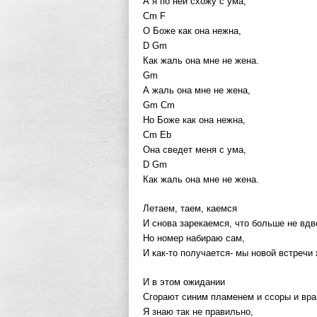
А я по ней схожу с ума,
Cm F
О Боже как она нежна,
D Gm
Как жаль она мне не жена.
Gm
А жаль она мне не жена,
Gm Cm
Но Боже как она нежна,
Cm Eb
Она сведет меня с ума,
D Gm
Как жаль она мне не жена.
Летаем, таем, каемся
И снова зарекаемся, что больше не вдв
Но номер набираю сам,
И как-то получается- мы новой встречи
И в этом ожидании
Сгорают синим пламенем и ссоры и вра
Я знаю так не правильно,