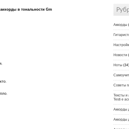
Руб
, аккорды в тональности Gm
Аккорды
Гитарис
Настрой
Новости
я.
Ноты
(34
Самоучи
кто.
Советы г
епло.
Тексты и 
Testi e ac
Аккорды 
Аккорды 