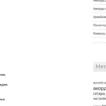
Аккорды 
Аккорды 
Армейски
Песни по
Романсы 
Мет
оем,
accordi
c
 ждем.
акор
гитара
настрой
нье.
пе