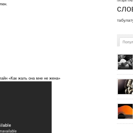
гитаре
лен.
сло
табулат
Попу
айн «Как жаль она мне не жена»