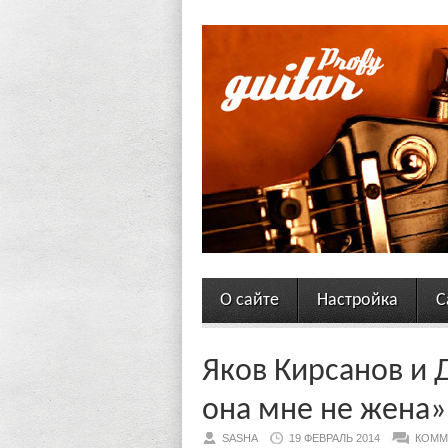
О сайте
Настройка
С
Яков Кирсанов и 
она мне не жена»,
SASHA
19 ФЕВРАЛЬ 2014
КОММ