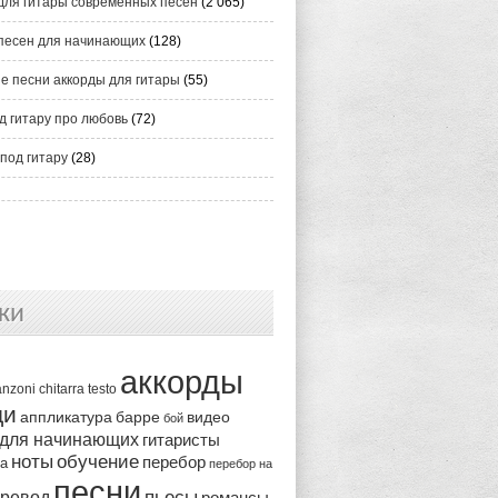
для гитары современных песен
(2 065)
песен для начинающих
(128)
е песни аккорды для гитары
(55)
д гитару про любовь
(72)
под гитару
(28)
ки
аккорды
anzoni
chitarra
testo
ди
аппликатура
видео
барре
бой
 для начинающих
гитаристы
ноты
обучение
перебор
ка
перебор на
песни
пьесы
ревод
романсы