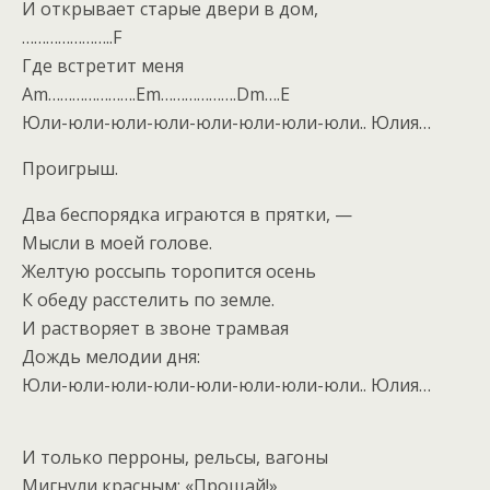
И открывает старые двери в дом,
…………………..F
Где встретит меня
Am………………….Em……………….Dm….E
Юли-юли-юли-юли-юли-юли-юли-юли.. Юлия…
Проигрыш.
Два беспорядка играются в прятки, —
Мысли в моей голове.
Желтую россыпь торопится осень
К обеду расстелить по земле.
И растворяет в звоне трамвая
Дождь мелодии дня:
Юли-юли-юли-юли-юли-юли-юли-юли.. Юлия…
И только перроны, рельсы, вагоны
Мигнули красным: «Прощай!»