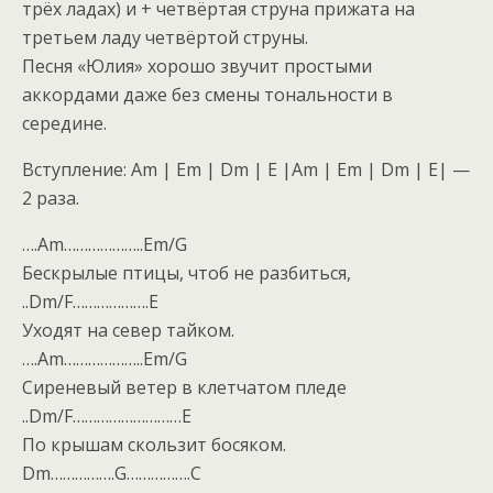
трёх ладах) и + четвёртая струна прижата на
третьем ладу четвёртой струны.
Песня «Юлия» хорошо звучит простыми
аккордами даже без смены тональности в
середине.
Вступление: Am | Em | Dm | E |Am | Em | Dm | E| —
2 раза.
….Am………………..Em/G
Бескрылые птицы, чтоб не разбиться,
..Dm/F……………….E
Уходят на север тайком.
….Am………………..Em/G
Сиреневый ветер в клетчатом пледе
..Dm/F………………………E
По крышам скользит босяком.
Dm…………….G…………….C