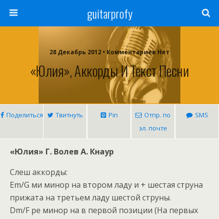
guitarprofy
28 Декабрь 2012 • Комментариев Нет
«Юлия», Аккорды И Текст Песни
Поделиться
Твитнуть
Pin
Отпр. по
SMS
эл. почте
«Юлия» Г. Волев А. Кнаур
Слеш аккорды:
Em/G ми минор на втором ладу и + шестая струна
прижата на третьем ладу шестой струны.
Dm/F ре минор на в первой позиции (На первых