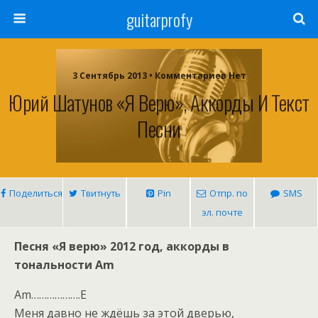
guitarprofy
3 Сентябрь 2013 • Комментариев Нет
Юрий Шатунов «Я Верю», Аккорды И Текст
Песни
Поделиться
Твитнуть
Pin
Отпр. по
SMS
эл. почте
Песня «Я верю» 2012 год, аккорды в
тональности Am
Am……………….E
Меня давно не ждёшь за этой дверью,