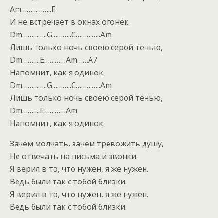
Am……………..E
И не встречает в окнах огонёк.
Dm…………..G………..C…………..Am
Лишь только ночь своею серой тенью,
Dm……….E…………Am……A7
Напомнит, как я одинок.
Dm…………..G………..C…………..Am
Лишь только ночь своею серой тенью,
Dm……….E…………Am
Напомнит, как я одинок.
Зачем молчать, зачем тревожить душу,
Не отвечать на письма и звонки.
Я верил в то, что нужен, я же нужен.
Ведь были так с тобой близки.
Я верил в то, что нужен, я же нужен.
Ведь были так с тобой близки.