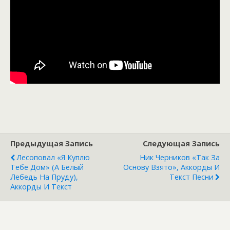
Предыдущая Запись
Следующая Запись
Лесоповал «Я Куплю
Ник Черников «Так За
Тебе Дом» (А Белый
Основу Взято», Аккорды И
Лебедь На Пруду),
Текст Песни
Аккорды И Текст