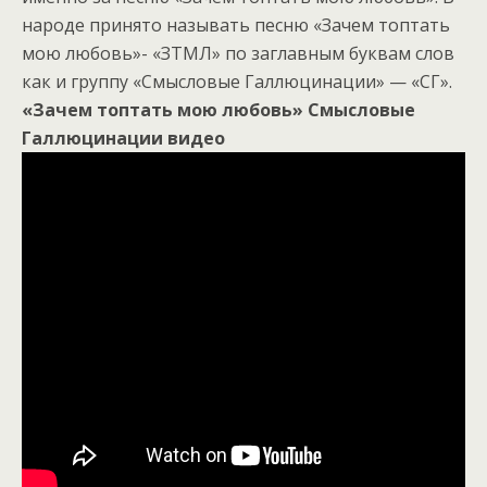
народе принято называть песню «Зачем топтать
мою любовь»- «ЗТМЛ» по заглавным буквам слов
как и группу «Смысловые Галлюцинации» — «СГ».
«Зачем топтать мою любовь» Смысловые
Галлюцинации видео