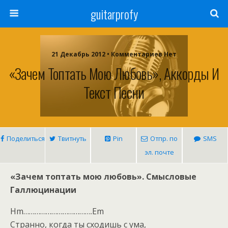
guitarprofy
21 Декабрь 2012 • Комментариев Нет
«Зачем Топтать Мою Любовь», Аккорды И
Текст Песни
Поделиться
Твитнуть
Pin
Отпр. по
SMS
эл. почте
«Зачем топтать мою любовь». Смысловые
Галлюцинации
Hm……………………………….Em
Странно, когда ты сходишь с ума,